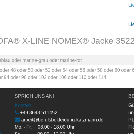
Li
Li
r ROFA® X-LINE NOMEX® Jacke 35
nblau
oder
marine-grau
oder
marine-rot
oder
48
oder
50
oder
52
oder
54
oder
56
oder
58
oder
60
oder
er
94
oder
98
oder
102
oder
106
oder
110
oder
114
SPRICH UNS AN!
BE
Kontakt
Gü
+49 3643 511452
un
arbeit@berufsbekleidung-katzmann.de
PL
Mo. - Fr. 08.00 - 18.00 Uhr
Fl