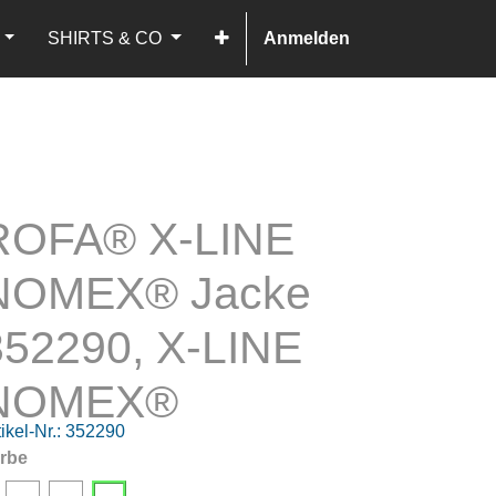
SHIRTS & CO
Anmelden
ROFA® X-LINE
NOMEX® Jacke
352290, X-LINE
NOMEX®
ikel-Nr.:
352290
rbe