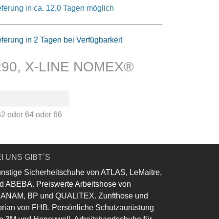
eferung in ca. 12,0 Tagen möglich
eferung in 2 Tagen bei Verfügbarkeit
2290, X-LINE NOMEX®
62
oder
64
oder
66
I UNS GIBT´S
nstige Sicherheitschuhe von ATLAS, LeMaitre,
d ABEBA. Preiswerte Arbeitshose von
ANAM, BP und QUALITEX. Zunfthose und
orian von FHB. Persönliche Schutzaurüstung