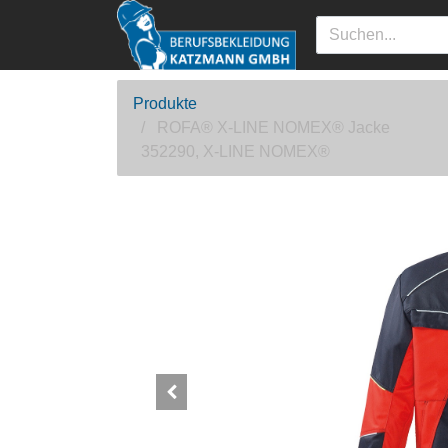
Produkte
ROFA® X-LINE NOMEX® Jacke
352290, X-LINE NOMEX®