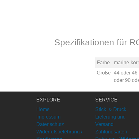
Spezifikationen fü
Farbe
marine-kor
Größe
44
oder
46
oder
90
od
EXPLORE
SERVICE
Home
Stick & Druck
Impressum
Lieferung und
Datenschutz
Versand
Widerrufsbelehrung /
Zahlungsarten