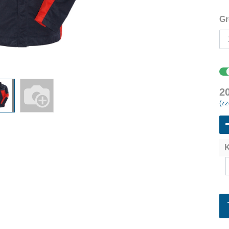
Gr
2
(zz
K