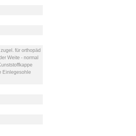
ugel. für orthopäd
der
Weite - normal
Kunststoffkappe
 Einlegesohle