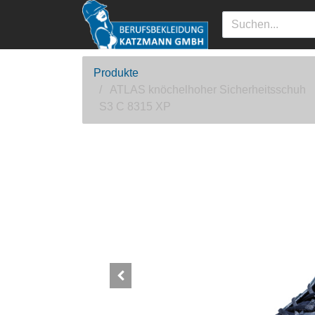
Produkte
ATLAS knöchelhoher Sicherheitsschuh
S3 C 8315 XP