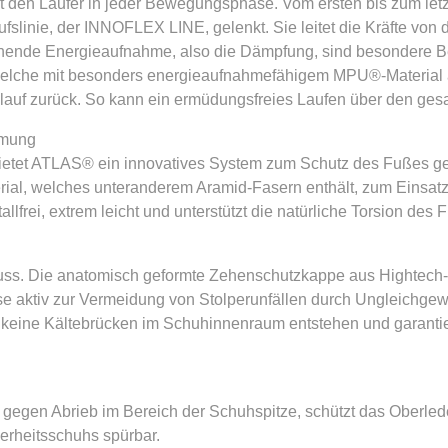
zt den Läufer in jeder Bewegungsphase. Vom ersten bis zum le
ufslinie, der INNOFLEX LINE, gelenkt. Sie leitet die Kräfte von d
sprechende Energieaufnahme, also die Dämpfung, sind besondere
n, welche mit besonders energieaufnahmefähigem MPU®-Material 
auf zurück. So kann ein ermüdungsfreies Laufen über den gesa
mmung
ietet ATLAS® ein innovatives System zum Schutz des Fußes ge
rial, welches unteranderem Aramid-Fasern enthält, zum Einsatz.
llfrei, extrem leicht und unterstützt die natürliche Torsion des 
ss. Die anatomisch geformte Zehenschutzkappe aus Hightech-Kun
e aktiv zur Vermeidung von Stolperunfällen durch Ungleichgewic
 keine Kältebrücken im Schuhinnenraum entstehen und garanti
egen Abrieb im Bereich der Schuhspitze, schützt das Oberlede
erheitsschuhs spürbar.