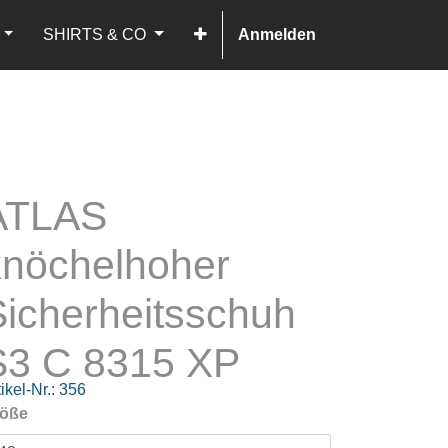
SHIRTS & CO
Anmelden
ATLAS
knöchelhoher
Sicherheitsschuh
S3 C 8315 XP
ikel-Nr.:
356
öße