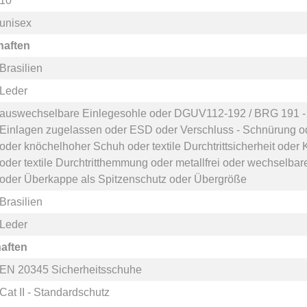
10
unisex
haften
Brasilien
Leder
auswechselbare Einlegesohle
oder
DGUV112-192 / BRG 191 - z
Einlagen zugelassen
oder
ESD
oder
Verschluss - Schnürung
o
oder
knöchelhoher Schuh
oder
textile Durchtrittsicherheit
oder
oder
textile Durchtritthemmung
oder
metallfrei
oder
wechselbare
oder
Überkappe als Spitzenschutz
oder
Übergröße
Brasilien
Leder
aften
EN 20345 Sicherheitsschuhe
Cat II - Standardschutz