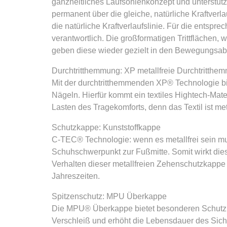
ganzheitliches Laufsohlenkonzept und unterstüt
permanent über die gleiche, natürliche Kraftverla
die natürliche Kraftverlaufslinie. Für die ent
verantwortlich. Die großformatigen Trittfläche
geben diese wieder gezielt in den Bewegungsabl
Durchtritthemmung: XP metallfreie Durchtritthe
Mit der durchtritthemmenden XP® Technologie b
Nägeln. Hierfür kommt ein textiles Hightech-Mate
Lasten des Tragekomforts, denn das Textil ist meta
Schutzkappe: Kunststoffkappe
C-TEC® Technologie: wenn es metallfrei sein mu
Schuhschwerpunkt zur Fußmitte. Somit wirkt dies
Verhalten dieser metallfreien Zehenschutzkappe
Jahreszeiten.
Spitzenschutz: MPU Überkappe
Die MPU® Überkappe bietet besonderen Schutz g
Verschleiß und erhöht die Lebensdauer des Sich