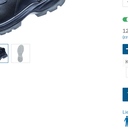
1
(zz
K
Li