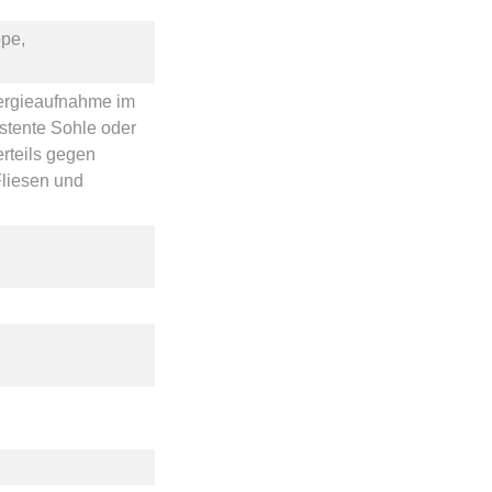
pe,
ergieaufnahme im
istente Sohle
oder
rteils gegen
liesen und