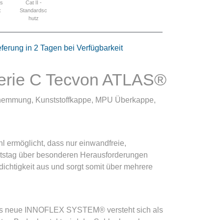
Cat II -
is
Standardsc
x
hutz
eferung in 2 Tagen bei Verfügbarkeit
Serie C Tecvon ATLAS®
tthemmung, Kunststoffkappe, MPU Überkappe,
l ermöglicht, dass nur einwandfreie,
itstag über besonderen Herausforderungen
ichtigkeit aus und sorgt somit über mehrere
Das neue INNOFLEX SYSTEM® versteht sich als