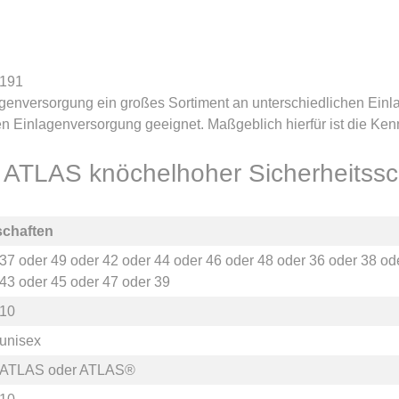
-191
genversorgung ein großes Sortiment an unterschiedlichen Einla
n Einlagenversorgung geeignet. Maßgeblich hierfür ist die Ke
ür ATLAS knöchelhoher Sicherheits
schaften
37
oder
49
oder
42
oder
44
oder
46
oder
48
oder
36
oder
38
od
43
oder
45
oder
47
oder
39
10
unisex
ATLAS
oder
ATLAS®