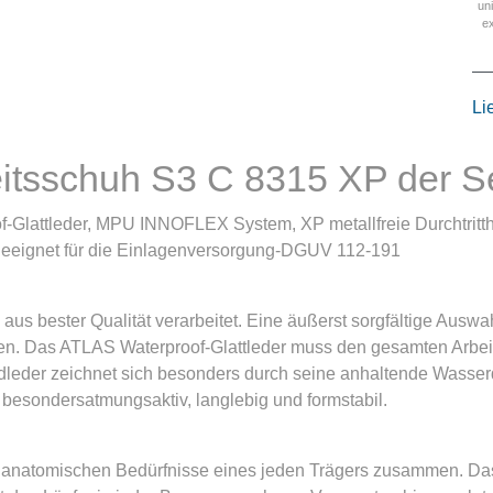
un
e
Li
eitsschuh S3 C 8315 XP der 
f-Glattleder, MPU INNOFLEX System, XP metallfreie Durchtri
geeignet für die Einlagenversorgung-DGUV 112-191
s bester Qualität verarbeitet. Eine äußerst sorgfältige Auswah
en. Das ATLAS Waterproof-Glattleder muss den gesamten Arbe
dleder zeichnet sich besonders durch seine anhaltende Wasserd
besondersatmungsaktiv, langlebig und formstabil.
e anatomischen Bedürfnisse eines jeden Trägers zusammen. 