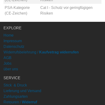
PSA-Kategorie
Cat I - Schutz vor geringfügigen
(CE-Zeichen)
Risiken
EXPLORE
Home
Impressum
Datenschutz
Widerrufsbelehrung /
Kaufvetrag widerrufen
AGB
Jobs
über uns
SERVICE
Stick & Druck
Lieferung und Versand
Zahlungsarten
Retouren /
Widerruf