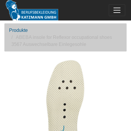
Produkte
ABEBA insole for Reflexor occupational shoes
3567 Auswechselbare Einlegesohle