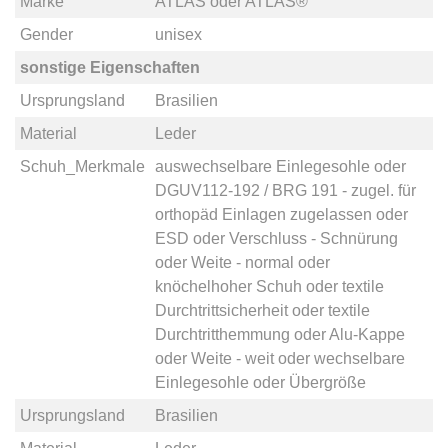
Marke
ATLAS
oder
ATLAS®
Gender
unisex
sonstige Eigenschaften
Ursprungsland
Brasilien
Material
Leder
Schuh_Merkmale
auswechselbare Einlegesohle
oder
DGUV112-192 / BRG 191 - zugel. für
orthopäd Einlagen zugelassen
oder
ESD
oder
Verschluss - Schnürung
oder
Weite - normal
oder
knöchelhoher Schuh
oder
textile
Durchtrittsicherheit
oder
textile
Durchtritthemmung
oder
Alu-Kappe
oder
Weite - weit
oder
wechselbare
Einlegesohle
oder
Übergröße
Ursprungsland
Brasilien