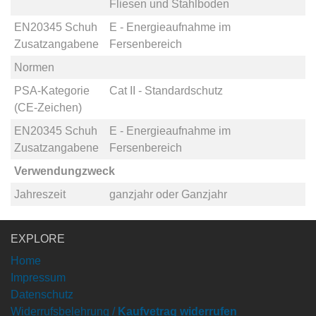
Fliesen und Stahlboden
EN20345 Schuh
E - Energieaufnahme im
Zusatzangabene
Fersenbereich
Normen
PSA-Kategorie
Cat II - Standardschutz
(CE-Zeichen)
EN20345 Schuh
E - Energieaufnahme im
Zusatzangabene
Fersenbereich
Verwendungzweck
Jahreszeit
ganzjahr
oder
Ganzjahr
EXPLORE
Home
Impressum
Datenschutz
Widerrufsbelehrung /
Kaufvetrag widerrufen