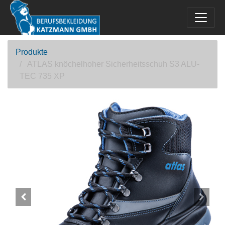
Produkte
ATLAS knöchelhoher Sicherheitsschuh S3 ALU-
TEC 735 XP