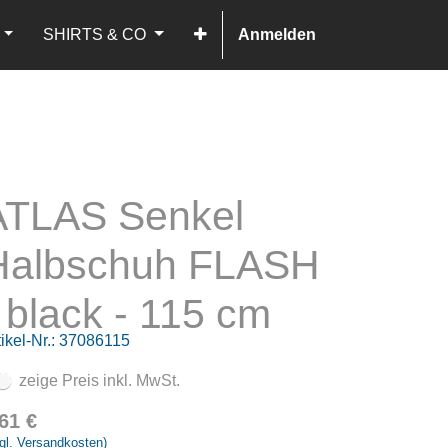
SHIRTS & CO
Anmelden
ATLAS Senkel
Halbschuh FLASH
 black - 115 cm
ikel-Nr.:
37086115
zeige Preis inkl. MwSt.
,61
€
gl. Versandkosten)