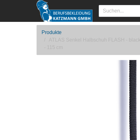
Produkte
ATLAS Senkel Halbschuh FLASH - blac
- 115 cm