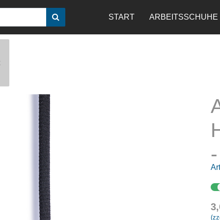
START
ARBEITSSCHUHE
k
-
Art
3
(zz