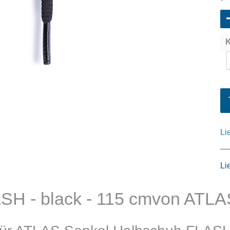
K
Li
Li
SH - black - 115 cmvon ATL