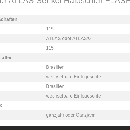
 für ATLAS Senkel Halbschuh FLASH 
schaften
115
ATLAS
oder
ATLAS®
115
haften
Brasilien
wechselbare Einlegesohle
Brasilien
wechselbare Einlegesohle
k
ganzjahr
oder
Ganzjahr