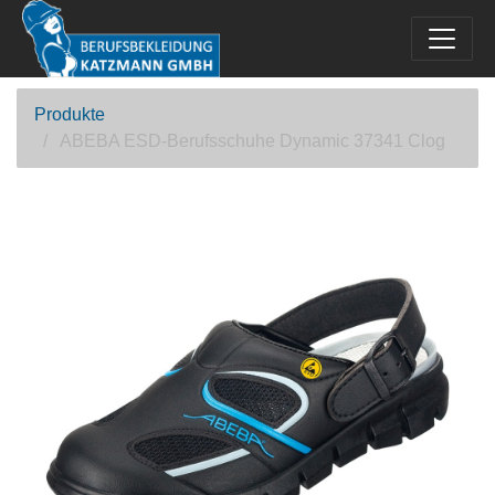
Produkte
ABEBA ESD-Berufsschuhe Dynamic 37341 Clog