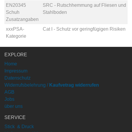
EN20345
SRC - Rutschhemmung auf Fliesen und
Schuh
Stahlboden
Zusatzangaben
xxxPSA-
Cat I - Schutz vor geringfügigen Risiken
Kategorie
EXPLORE
Home
Impressum
Datenschutz
Widerrufsbelehrung /
Kaufvetrag widerrufen
AGB
Jobs
über uns
SERVICE
Stick & Druck