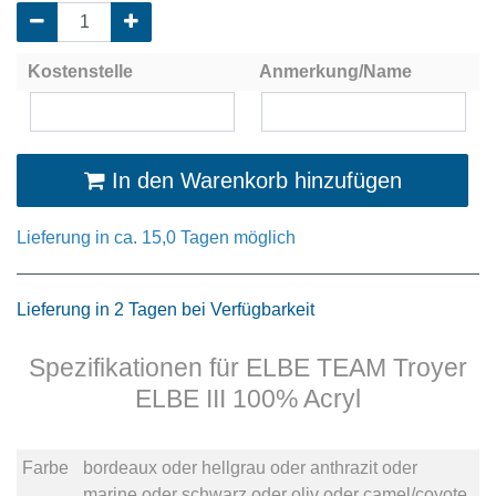
Kostenstelle
Anmerkung/Name
In den Warenkorb hinzufügen
Lieferung in ca. 15,0 Tagen möglich
Lieferung in 2 Tagen bei Verfügbarkeit
Spezifikationen für ELBE TEAM Troyer
ELBE III 100% Acryl
Farbe
bordeaux
oder
hellgrau
oder
anthrazit
oder
marine
oder
schwarz
oder
oliv
oder
camel/coyote