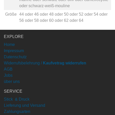
oder
schwarz-weiß-mouline
Größe
44
oder
46
oder
48
oder
50
oder
52
oder
54
oder
56
oder
58
oder
60
oder
62
oder
64
EXPLORE
Home
Impressum
Datenschutz
Widerrufsbelehrung /
Kaufvetrag widerrufen
AGB
Jobs
über uns
SERVICE
Stick & Druck
Lieferung und Versand
Zahlungsarten