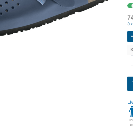
7
(zz
K
Li
un
e