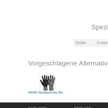
Spez
Größe
5
ode
Vorgeschlagene Alternativ
HASE Handschuhe Montage Feinstrick PADUA FOAM