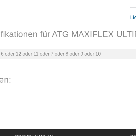
Li
ifikationen für ATG MAXIFLEX ULT
r
6
oder
12
oder
11
oder
7
oder
8
oder
9
oder
10
en: