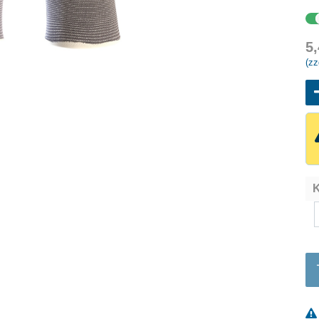
5
(zz
K