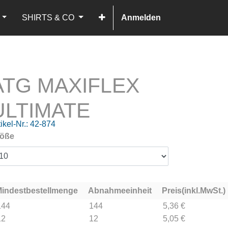
SHIRTS & CO
Anmelden
ATG MAXIFLEX
ULTIMATE
ikel-Nr.:
42-874
öße
indestbestellmenge
Abnahmeeinheit
Preis(inkl.MwSt.)
144
144
5,36 €
12
12
5,05 €