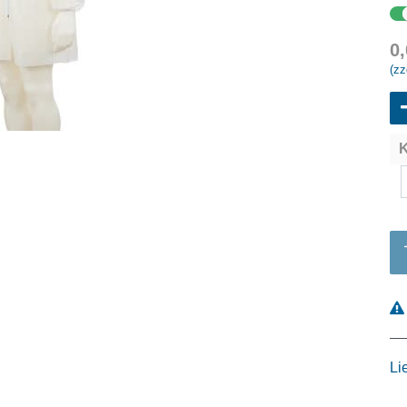
0
(zz
K
Li