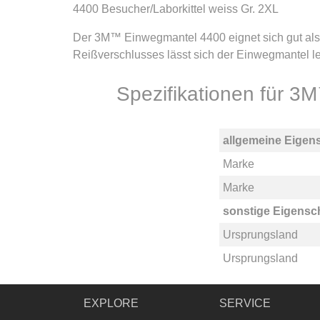
4400 Besucher/Laborkittel weiss Gr. 2XL
Der 3M™ Einwegmantel 4400 eignet sich gut als B
Reißverschlusses lässt sich der Einwegmantel 
Spezifikationen für 
allgemeine Eigen
Marke
Marke
sonstige Eigensc
Ursprungsland
Ursprungsland
EXPLORE
SERVICE