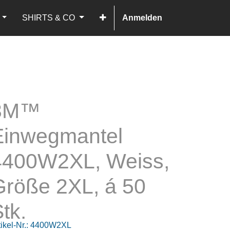
SHIRTS & CO
Anmelden
3M™
Einwegmantel
4400W2XL, Weiss,
Größe 2XL, á 50
tk.
ikel-Nr.:
4400W2XL