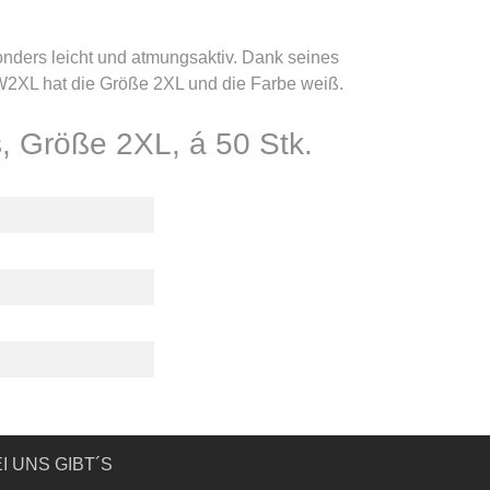
onders leicht und atmungsaktiv. Dank seines
W2XL hat die Größe 2XL und die Farbe weiß.
 Größe 2XL, á 50 Stk.
I UNS GIBT´S