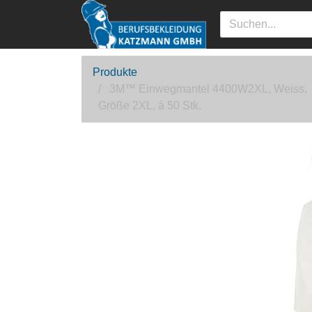
Produkte
3M™ Einwegmantel 4400W2XL, Weiss,
Größe 2XL, á 50 Stk.