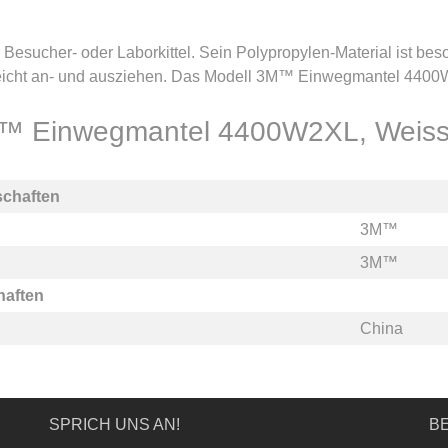
esucher- oder Laborkittel. Sein Polypropylen-Material ist bes
leicht an- und ausziehen. Das Modell 3M™ Einwegmantel 4400
3M™ Einwegmantel 4400W2XL, Weiss,
schaften
3M™
3M™
haften
China
SPRICH UNS AN!
BE