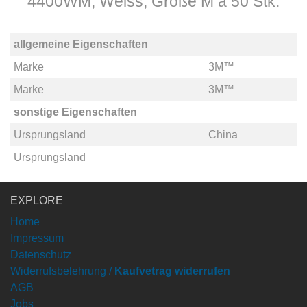
4400WM, Weiss, Größe M á 50 Stk.
allgemeine Eigenschaften
Marke
3M™
Marke
3M™
sonstige Eigenschaften
Ursprungsland
China
Ursprungsland
EXPLORE
Home
Impressum
Datenschutz
Widerrufsbelehrung /
Kaufvetrag widerrufen
AGB
Jobs