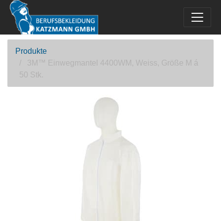
Produkte
3M™ Einwegmantel 4400WM, Weiss, Größe M á
50 Stk.