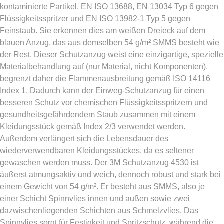
kontaminierte Partikel, EN ISO 13688, EN 13034 Typ 6 gegen
Flüssigkeitsspritzer und EN ISO 13982-1 Typ 5 gegen
Feinstaub. Sie erkennen dies am weißen Dreieck auf dem
blauen Anzug, das aus demselben 54 g/m² SMMS besteht wie
der Rest. Dieser Schutzanzug weist eine einzigartige, spezielle
Materialbehandlung auf (nur Material, nicht Komponenten),
begrenzt daher die Flammenausbreitung gemäß ISO 14116
Index 1. Dadurch kann der Einweg-Schutzanzug für einen
besseren Schutz vor chemischen Flüssigkeitsspritzern und
gesundheitsgefährdendem Staub zusammen mit einem
Kleidungsstück gemäß Index 2/3 verwendet werden.
Außerdem verlängert sich die Lebensdauer des
wiederverwendbaren Kleidungsstückes, da es seltener
gewaschen werden muss. Der 3M Schutzanzug 4530 ist
äußerst atmungsaktiv und weich, dennoch robust und stark bei
einem Gewicht von 54 g/m². Er besteht aus SMMS, also je
einer Schicht Spinnvlies innen und außen sowie zwei
dazwischenliegenden Schichten aus Schmelzvlies. Das
Spinnvlies sorgt für Festigkeit und Spritzschutz, während die