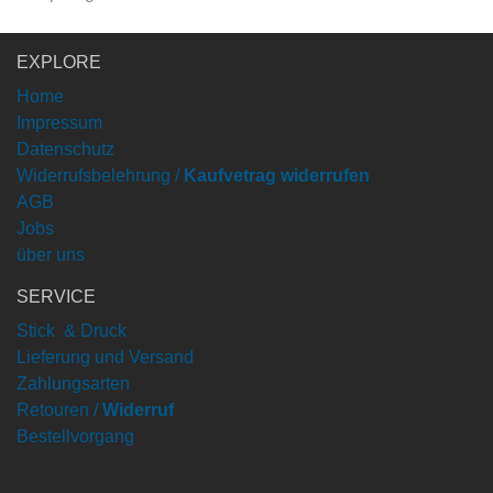
EXPLORE
Home
Impressum
Datenschutz
Widerrufsbelehrung /
Kaufvetrag widerrufen
AGB
Jobs
über uns
SERVICE
Stick & Druck
Lieferung und Versand
Zahlungsarten
Retouren /
Widerruf
Bestellvorgang