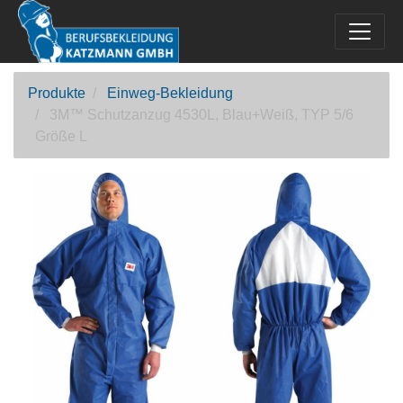
Produkte
Einweg-Bekleidung
3M™ Schutzanzug 4530L, Blau+Weiß, TYP 5/6
Größe L