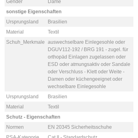
Gender
Dame
sonstige Eigenschaften
Ursprungsland
Brasilien
Material
Textil
Schuh_Merkmale
auswechselbare Einlegesohle
oder
DGUV112-192 / BRG 191 - zugel. für
orthopäd Einlagen zugelassen
oder
ESD
oder
atmungsaktiv
oder
Sandale
oder
Verschluss - Klett
oder
Weite -
Damen
oder
küchengeeignet
oder
wechselbare Einlegesohle
Ursprungsland
Brasilien
Material
Textil
Schutz - Eigenschaften
Normen
EN 20345 Sicherheitsschuhe
PSA-Kategorie
Cat II - Standardschutz