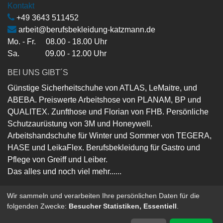
Kontakt
+49 3643 511452
arbeit@berufsbekleidung-katzmann.de
Mo. - Fr. 08.00 - 18.00 Uhr
Sa. 09.00 - 12.00 Uhr
BEI UNS GIBT´S
Günstige Sicherheitschuhe von ATLAS, LeMaitre, und
ABEBA. Preiswerte Arbeitshose von PLANAM, BP und
QUALITEX. Zunfthose und Florian von FHB. Persönliche
Schutzaurüstung von 3M und Honeywell.
Arbeitshandschuhe für Winter und Sommer von TEGERA,
HASE und LeikaFlex. Berufsbekleidung für Gastro und
Pflege von Greiff und Leiber.
Das alles und noch viel mehr......
Wir sammeln und verarbeiten Ihre persönlichen Daten für die
folgenden Zwecke:
Besucher Statistiken, Essentiell
.
Copyright ©
Berufsbekleidung-Katzmann-GmbH
Powered by
- Die #1
Open-Source eCommerce