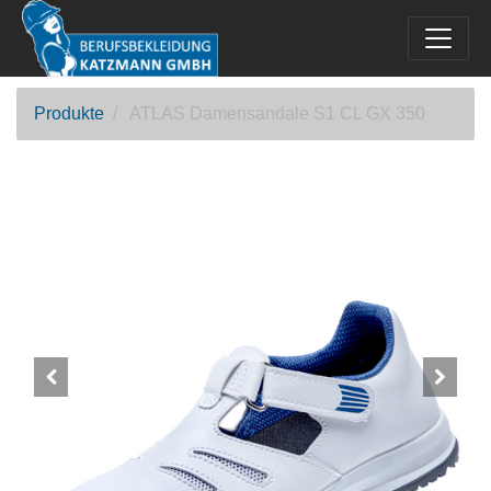
Produkte
ATLAS Damensandale S1 CL GX 350