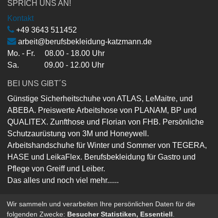
SPRICH UNS AN!
Kontakt
+49 3643 511452
arbeit@berufsbekleidung-katzmann.de
Mo. - Fr. 08.00 - 18.00 Uhr
Sa. 09.00 - 12.00 Uhr
BEI UNS GIBT´S
Günstige Sicherheitschuhe von ATLAS, LeMaitre, und
ABEBA. Preiswerte Arbeitshose von PLANAM, BP und
QUALITEX. Zunfthose und Florian von FHB. Persönliche
Schutzaurüstung von 3M und Honeywell.
Arbeitshandschuhe für Winter und Sommer von TEGERA,
HASE und LeikaFlex. Berufsbekleidung für Gastro und
Pflege von Greiff und Leiber.
Das alles und noch viel mehr......
Wir sammeln und verarbeiten Ihre persönlichen Daten für die
folgenden Zwecke:
Besucher Statistiken, Essentiell
.
Copyright ©
Berufsbekleidung-Katzmann-GmbH