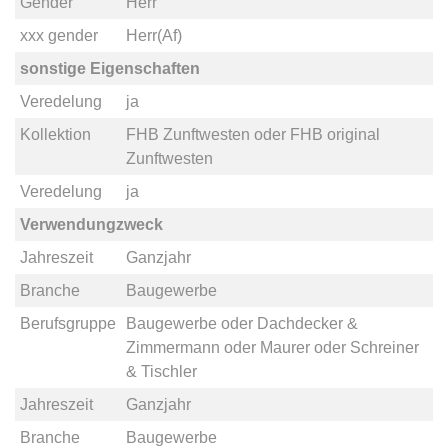
Gender
Herr
xxx gender
Herr(Af)
sonstige Eigenschaften
Veredelung
ja
Kollektion
FHB Zunftwesten
oder
FHB original
Zunftwesten
Veredelung
ja
Verwendungzweck
Jahreszeit
Ganzjahr
Branche
Baugewerbe
Berufsgruppe
Baugewerbe
oder
Dachdecker &
Zimmermann
oder
Maurer
oder
Schreiner
& Tischler
Jahreszeit
Ganzjahr
Branche
Baugewerbe