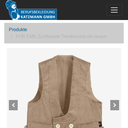
Produkte
FHB EMIL Zunftweste Trenkercord oliv-braun