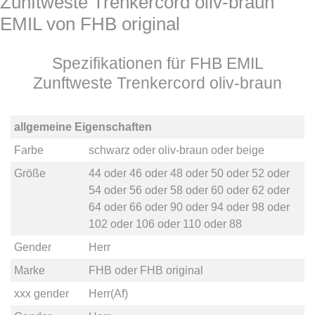
Zunftweste Trenkercord oliv-braun
EMIL von FHB original
Spezifikationen für FHB EMIL
Zunftweste Trenkercord oliv-braun
allgemeine Eigenschaften
Farbe
schwarz
oder
oliv-braun
oder
beige
Größe
44
oder
46
oder
48
oder
50
oder
52
oder
54
oder
56
oder
58
oder
60
oder
62
oder
64
oder
66
oder
90
oder
94
oder
98
oder
102
oder
106
oder
110
oder
88
Gender
Herr
Marke
FHB
oder
FHB original
xxx gender
Herr(Af)