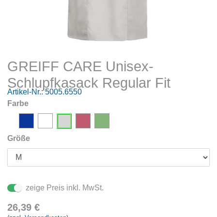
GREIFF CARE Unisex-
Schlupfkasack Regular Fit
Artikel-Nr.:
5005.6550
Farbe
Größe
zeige Preis inkl. MwSt.
26,39
€