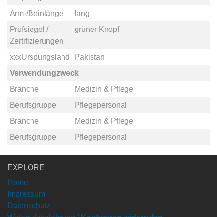
Arm-/Beinlänge
lang
Prüfsiegel /
grüner Knopf
Zertifizierungen
xxxUrspungsland
Pakistan
Verwendungzweck
Branche
Medizin & Pflege
Berufsgruppe
Pflegepersonal
Branche
Medizin & Pflege
Berufsgruppe
Pflegepersonal
EXPLORE
Home
Impressum
Datenschutz