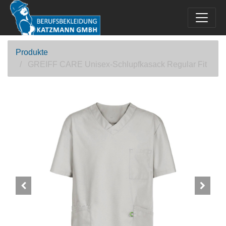
Produkte
GREIFF CARE Unisex-Schlupfkasack Regular Fit