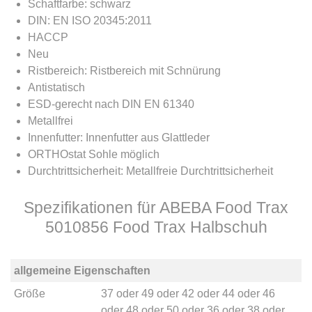
Schaftfarbe: schwarz
DIN: EN ISO 20345:2011
HACCP
Neu
Ristbereich: Ristbereich mit Schnürung
Antistatisch
ESD-gerecht nach DIN EN 61340
Metallfrei
Innenfutter: Innenfutter aus Glattleder
ORTHOstat Sohle möglich
Durchtrittsicherheit: Metallfreie Durchtrittsicherheit
Spezifikationen für ABEBA Food Trax
5010856 Food Trax Halbschuh
allgemeine Eigenschaften
Größe
37
oder
49
oder
42
oder
44
oder
46
oder
48
oder
50
oder
36
oder
38
oder