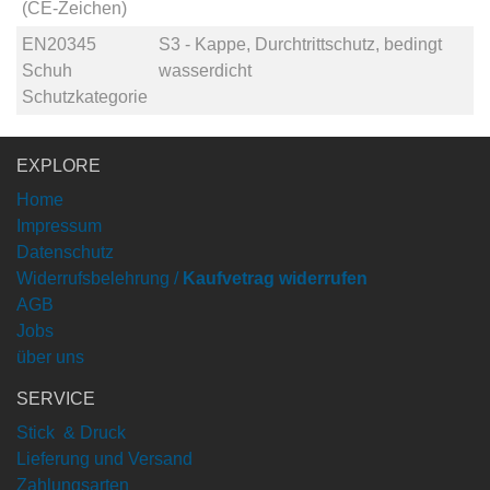
(CE-Zeichen)
EN20345
S3 - Kappe, Durchtrittschutz, bedingt
Schuh
wasserdicht
Schutzkategorie
EXPLORE
Home
Impressum
Datenschutz
Widerrufsbelehrung /
Kaufvetrag widerrufen
AGB
Jobs
über uns
SERVICE
Stick & Druck
Lieferung und Versand
Zahlungsarten