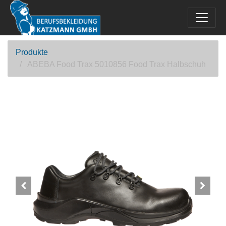
Produkte
ABEBA Food Trax 5010856 Food Trax Halbschuh