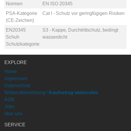
Normen
EN ISO 20345
PSA-Kategorie
Cat I - Schutz vor geringfügigen Risiken
(CE-Zeichen)
EN20345
S3 - Kappe, Durchtrittschutz, bedingt
Schuh
wasserdicht
Schutzkategorie
EXPLORE
Home
Impressum
Datenschutz
Widerrufsbelehrung /
Kaufvetrag widerrufen
AGB
Jobs
über uns
SERVICE