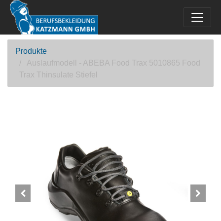
Produkte
Auslaufmodell - ABEBA Food Trax 5010865 Food
Trax Thinsulate Stiefel