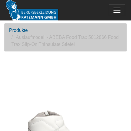
Produkte
Auslaufmodell - ABEBA Food Trax 5012866 Food
Trax Slip-On Thinsulate Stiefel