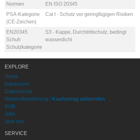
Normen
EN ISO 20345
PSA-Kategorie
Cat I - Schutz vor geringfügigen Risiken
(CE-Zeichen)
EN20345
S3 - Kappe, Durchtrittschutz, bedingt
Schuh
wasserdicht
Schutzkategorie
EXPLORE
Home
Impressum
Datenschutz
Widerrufsbelehrung /
Kaufvetrag widerrufen
AGB
Jobs
über uns
SERVICE