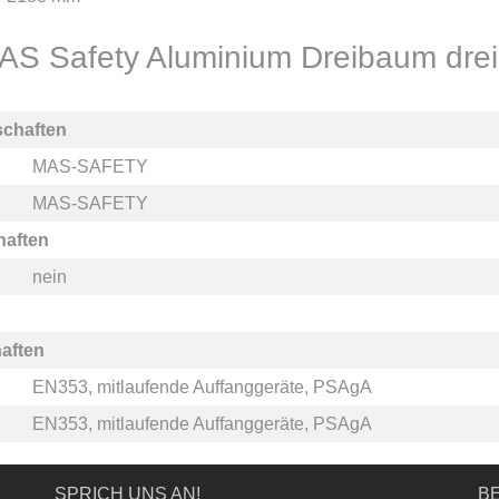
MAS Safety Aluminium Dreibaum dre
schaften
MAS-SAFETY
MAS-SAFETY
haften
nein
aften
EN353, mitlaufende Auffanggeräte, PSAgA
EN353, mitlaufende Auffanggeräte, PSAgA
SPRICH UNS AN!
BE