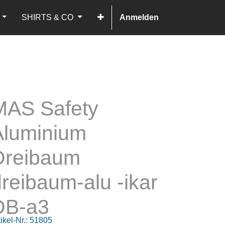
SHIRTS & CO
Anmelden
MAS Safety
Aluminium
Dreibaum
reibaum-alu -ikar
DB-a3
ikel-Nr.:
51805