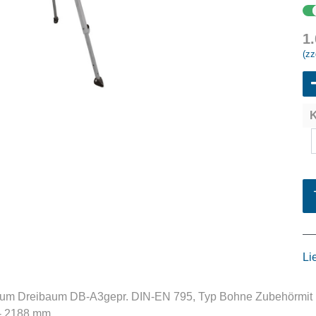
1
(zz
K
Li
 Dreibaum DB-A3gepr. DIN-EN 795, Typ Bohne Zubehörmit Uml
- 2188 mm