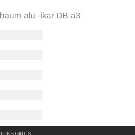
ibaum-alu -ikar DB-a3
I UNS GIBT´S