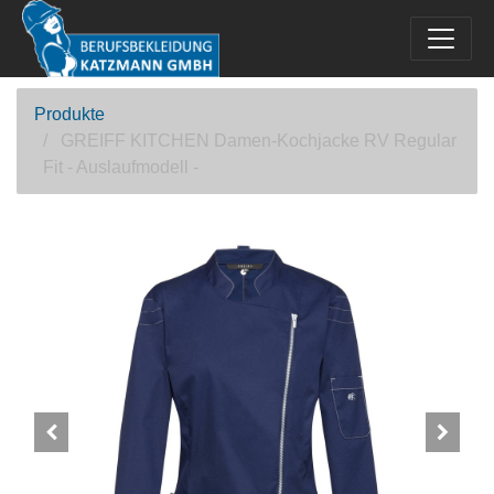
Produkte
GREIFF KITCHEN Damen-Kochjacke RV Regular
Fit - Auslaufmodell -