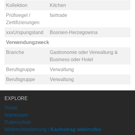
Kollektion
Kitchen
Prüfsiegel /
fairtrade
Zertifizierungen
xxxUrspungsland
Bosnien-Herzegowina
Verwendungzweck
Branche
Gastronomie
oder
Verwaltung &
Business
oder
Hotel
Berufsgruppe
Verwaltung
Berufsgruppe
Verwaltung
EXPLORE
Home
Impressum
Datenschutz
Widerrufsbelehrung /
Kaufvetrag widerrufen