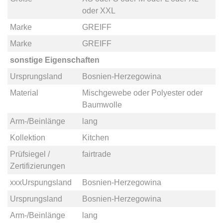
oder
XXL
Marke
GREIFF
Marke
GREIFF
sonstige Eigenschaften
Ursprungsland
Bosnien-Herzegowina
Material
Mischgewebe
oder
Polyester
oder
Baumwolle
Arm-/Beinlänge
lang
Kollektion
Kitchen
Prüfsiegel /
fairtrade
Zertifizierungen
xxxUrspungsland
Bosnien-Herzegowina
Ursprungsland
Bosnien-Herzegowina
Arm-/Beinlänge
lang