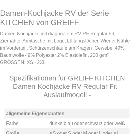
Damen-Kochjacke RV der Serie
KITCHEN von GREIFF
Damen-Kochjacke mit diagonalem RV RF Regular Fit,
Ziernähte, Armtasche mit Logo, Lüftungslöcher, Wiener Nähte
im Vorderteil, Schürzenschlaufe am Kragen ·Gewebe: 49%
Baumwolle 49% Polyester 2% Elastolefin, 200 g/m²
GRÖSSEN: XS - 2XL
Spezifikationen für GREIFF KITCHEN
Damen-Kochjacke RV Regular Fit -
Auslaufmodell -
allgemeine Eigenschaften
Farbe
dunkelblau
oder
schwarz
oder
weiß
Größe
XS
oder
S
oder
M
oder
L
oder
XL