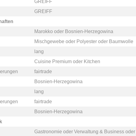
GREIFF
GREIFF
haften
Marokko
oder
Bosnien-Herzegowina
Mischgewebe
oder
Polyester
oder
Baumwolle
lang
Cuisine Premium
oder
Kitchen
zierungen
fairtrade
Bosnien-Herzegowina
lang
zierungen
fairtrade
Bosnien-Herzegowina
k
Gastronomie
oder
Verwaltung & Business
ode