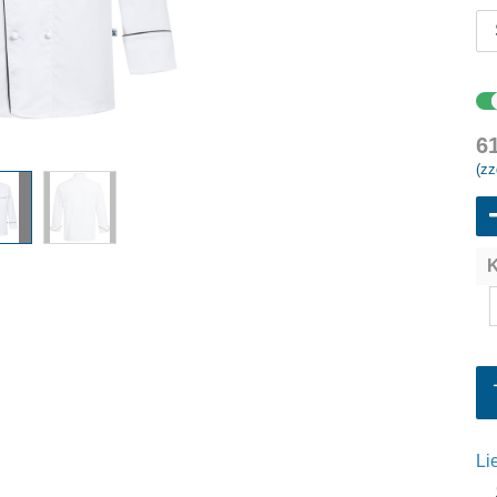
6
(zz
K
Li