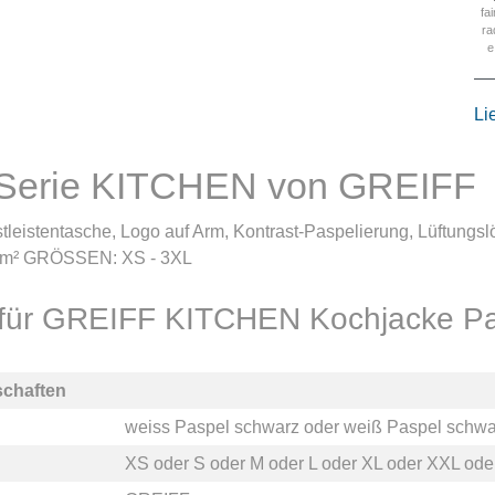
fai
ra
e
Li
 Serie KITCHEN von GREIFF
stleistentasche, Logo auf Arm, Kontrast-Paspelierung, Lüftung
 g/m² GRÖSSEN: XS - 3XL
 für GREIFF KITCHEN Kochjacke Pa
schaften
weiss Paspel schwarz
oder
weiß Paspel schwa
XS
oder
S
oder
M
oder
L
oder
XL
oder
XXL
ode