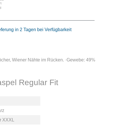
rt
d
eferung in 2 Tagen bei Verfügbarkeit
slöcher, Wiener Nähte im Rücken. ·Gewebe: 49%
spel Regular Fit
rz
r
XXXL