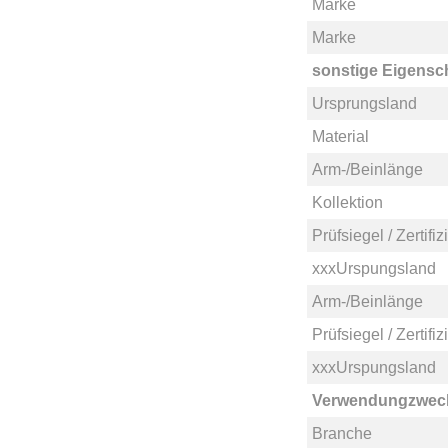
Marke
Marke
sonstige Eigensc
Ursprungsland
Material
Arm-/Beinlänge
Kollektion
Prüfsiegel / Zertifi
xxxUrspungsland
Arm-/Beinlänge
Prüfsiegel / Zertifi
xxxUrspungsland
Verwendungzwec
Branche