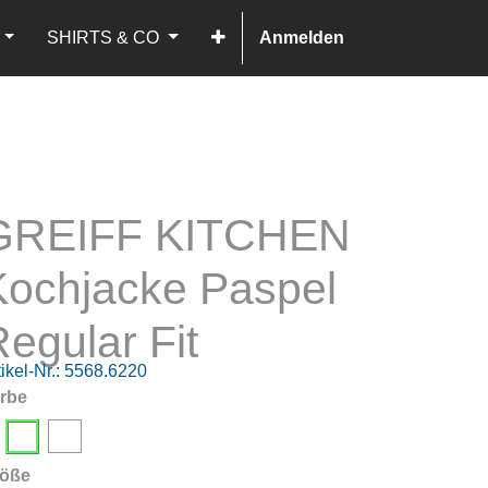
SHIRTS & CO
Anmelden
GREIFF KITCHEN
Kochjacke Paspel
egular Fit
ikel-Nr.:
5568.6220
rbe
öße