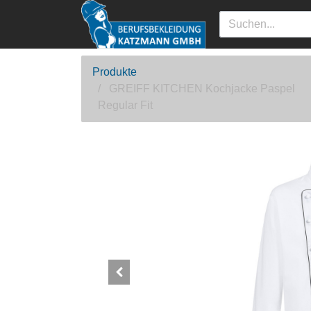
Produkte
GREIFF KITCHEN Kochjacke Paspel
Regular Fit