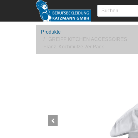
Produkte
GREIFF KITCHEN ACCESSOIRES
Franz. Kochmütze 2er Pack