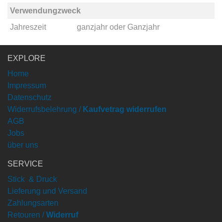
Verwendungzweck
Jahreszeit
ganzjahr
oder
Ganzjahr
EXPLORE
Home
Impressum
Datenschutz
Widerrufsbelehrung /
Kaufvetrag widerrufen
AGB
Jobs
über uns
SERVICE
Stick & Druck
Lieferung und Versand
Zahlungsarten
Retouren /
Widerruf