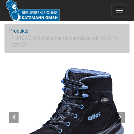
Produkte
ATLAS knöchelhoher Sicherheitsschuh S3 GTX
575 XP