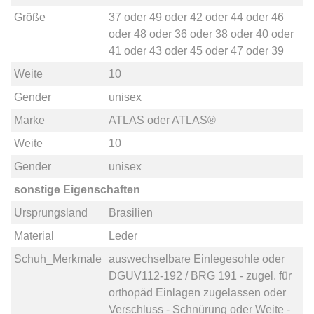
Größe
37
oder
49
oder
42
oder
44
oder
46
oder
48
oder
36
oder
38
oder
40
oder
41
oder
43
oder
45
oder
47
oder
39
Weite
10
Gender
unisex
Marke
ATLAS
oder
ATLAS®
Weite
10
Gender
unisex
sonstige Eigenschaften
Ursprungsland
Brasilien
Material
Leder
Schuh_Merkmale
auswechselbare Einlegesohle
oder
DGUV112-192 / BRG 191 - zugel. für
orthopäd Einlagen zugelassen
oder
Verschluss - Schnürung
oder
Weite -