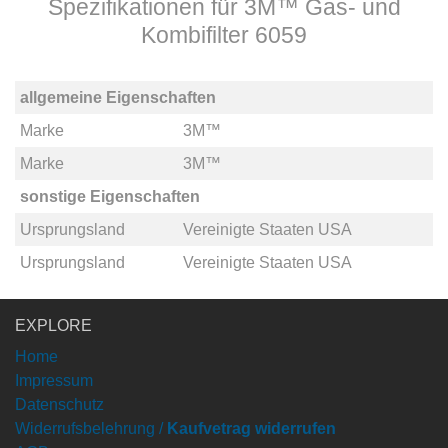
Spezifikationen für 3M™ Gas- und
Kombifilter 6059
allgemeine Eigenschaften
Marke
3M™
Marke
3M™
sonstige Eigenschaften
Ursprungsland
Vereinigte Staaten USA
Ursprungsland
Vereinigte Staaten USA
EXPLORE
Home
Impressum
Datenschutz
Widerrufsbelehrung /
Kaufvetrag widerrufen