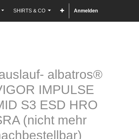
SHIRTS & CO
Anmelden
auslauf- albatros®
VIGOR IMPULSE
MID S3 ESD HRO
SRA (nicht mehr
achbestellbar)