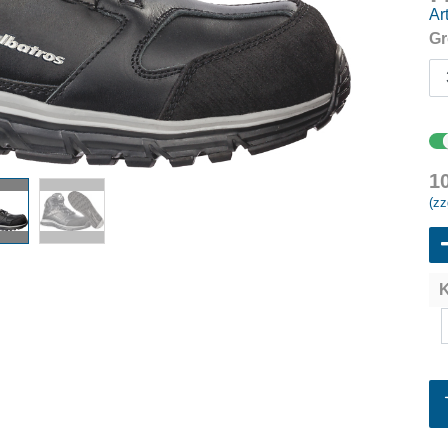
Art
Gr
1
(zz
K