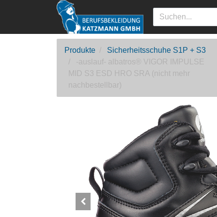
Produkte
Sicherheitsschuhe S1P + S3
-auslauf- albatros® VIGOR IMPULSE
MID S3 ESD HRO SRA (nicht mehr
nachbestellbar)