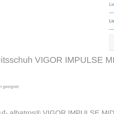
Li
Li
heitsschuh VIGOR IMPULSE 
n geeignet
slauf- albatros® VIGOR IMPULSE M