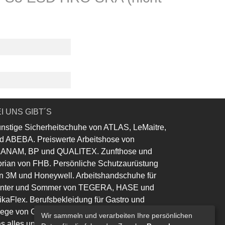
I UNS GIBT´S
nstige Sicherheitschuhe von ATLAS, LeMaitre,
d ABEBA. Preiswerte Arbeitshose von
ANAM, BP und QUALITEX. Zunfthose und
orian von FHB. Persönliche Schutzaurüstung
n 3M und Honeywell. Arbeitshandschuhe für
nter und Sommer von TEGERA, HASE und
ikaFlex. Berufsbekleidung für Gastro und
lege von Greiff und Leiber.
Wir sammeln und verarbeiten Ihre persönlichen
s alles und noch viel mehr......