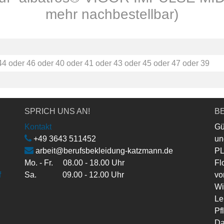
mehr nachbestellbar)
44
oder
46
oder
40
oder
41
oder
43
oder
45
oder
47
oder
39
SPRICH UNS AN!
BE
Kontakt
Gü
+49 3643 511452
un
arbeit@berufsbekleidung-katzmann.de
PL
Mo. - Fr. 08.00 - 18.00 Uhr
Fl
f
Sa. 09.00 - 12.00 Uhr
vo
Wi
Le
Pf
Da