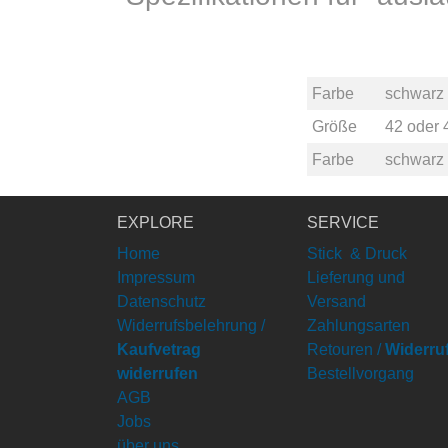
Farbe
schwarz
Größe
42
oder
Farbe
schwarz
EXPLORE
SERVICE
Home
Stick & Druck
Impressum
Lieferung und
Datenschutz
Versand
Widerrufsbelehrung /
Zahlungsarten
Kaufvetrag
Retouren /
Widerru
widerrufen
Bestellvorgang
AGB
Jobs
über uns