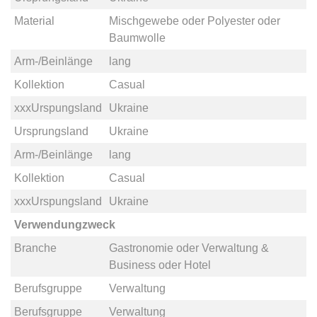
Material
Mischgewebe
oder
Polyester
oder
Baumwolle
Arm-/Beinlänge
lang
Kollektion
Casual
xxxUrspungsland
Ukraine
Ursprungsland
Ukraine
Arm-/Beinlänge
lang
Kollektion
Casual
xxxUrspungsland
Ukraine
Verwendungzweck
Branche
Gastronomie
oder
Verwaltung &
Business
oder
Hotel
Berufsgruppe
Verwaltung
Berufsgruppe
Verwaltung