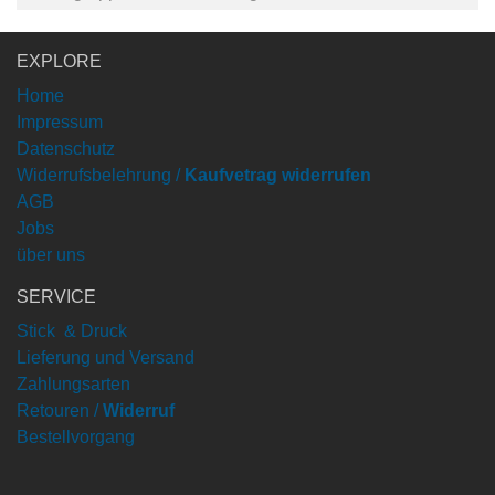
EXPLORE
Home
Impressum
Datenschutz
Widerrufsbelehrung /
Kaufvetrag widerrufen
AGB
Jobs
über uns
SERVICE
Stick & Druck
Lieferung und Versand
Zahlungsarten
Retouren /
Widerruf
Bestellvorgang