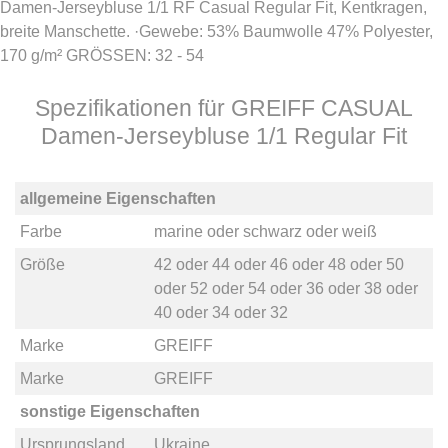
Damen-Jerseybluse 1/1 RF Casual Regular Fit, Kentkragen,
breite Manschette. ·Gewebe: 53% Baumwolle 47% Polyester,
170 g/m² GRÖSSEN: 32 - 54
Spezifikationen für GREIFF CASUAL
Damen-Jerseybluse 1/1 Regular Fit
allgemeine Eigenschaften
Farbe
marine
oder
schwarz
oder
weiß
Größe
42
oder
44
oder
46
oder
48
oder
50
oder
52
oder
54
oder
36
oder
38
oder
40
oder
34
oder
32
Marke
GREIFF
Marke
GREIFF
sonstige Eigenschaften
Ursprungsland
Ukraine