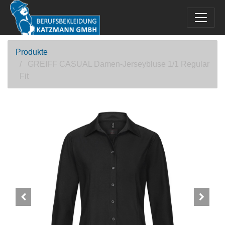
Produkte
GREIFF CASUAL Damen-Jerseybluse 1/1 Regular
Fit