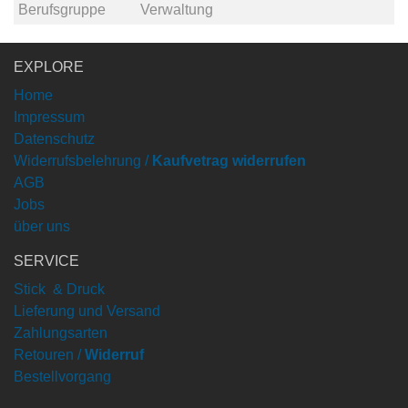
Berufsgruppe
Verwaltung
EXPLORE
Home
Impressum
Datenschutz
Widerrufsbelehrung /
Kaufvetrag widerrufen
AGB
Jobs
über uns
SERVICE
Stick & Druck
Lieferung und Versand
Zahlungsarten
Retouren /
Widerruf
Bestellvorgang