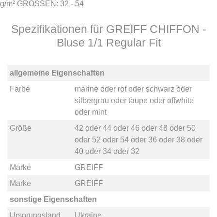
g/m² GRÖSSEN: 32 - 54
Spezifikationen für GREIFF CHIFFON -
Bluse 1/1 Regular Fit
allgemeine Eigenschaften
Farbe
marine
oder
rot
oder
schwarz
oder
silbergrau
oder
taupe
oder
offwhite
oder
mint
Größe
42
oder
44
oder
46
oder
48
oder
50
oder
52
oder
54
oder
36
oder
38
oder
40
oder
34
oder
32
Marke
GREIFF
Marke
GREIFF
sonstige Eigenschaften
Ursprungsland
Ukraine