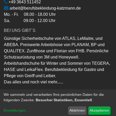
+49 3643 511452
arbeit@berufsbekleidung-katzmann.de
Mo. - Fr. 08.00 - 18.00 Uhr
Sa. 09.00 - 12.00 Uhr
BEI UNS GIBT´S
Günstige Sicherheitschuhe von ATLAS, LeMaitre, und
ABEBA. Preiswerte Arbeitshose von PLANAM, BP und
QUALITEX. Zunfthose und Florian von FHB. Persönliche
Schutzaurüstung von 3M und Honeywell.
Arbeitshandschuhe für Winter und Sommer von TEGERA,
HASE und LeikaFlex. Berufsbekleidung für Gastro und
Pflege von Greiff und Leiber.
Das alles und noch viel mehr......
Wir sammeln und verarbeiten Ihre persönlichen Daten für die
folgenden Zwecke:
Besucher Statistiken, Essentiell
.
Copyright ©
Berufsbekleidung-Katzmann-GmbH
Powered by
- Die #1
Open-Source eCommerce
Einstellungen
...
Ablehnen
Akzeptieren