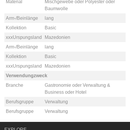
Material
Mischgewebe
oder
Polyester
oder
Baumwolle
Arm-/Beinlänge
lang
Kollektion
Basic
xxxUrspungsland
Mazedonien
Arm-/Beinlänge
lang
Kollektion
Basic
xxxUrspungsland
Mazedonien
Verwendungzweck
Branche
Gastronomie
oder
Verwaltung &
Business
oder
Hotel
Berufsgruppe
Verwaltung
Berufsgruppe
Verwaltung
EXPLORE