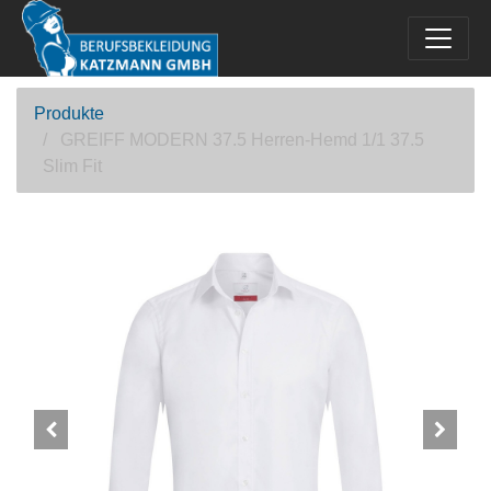
Produkte
GREIFF MODERN 37.5 Herren-Hemd 1/1 37.5
Slim Fit