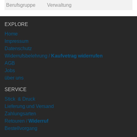
Berufsgruppe
Verwaltung
EXPLORE
Home
Impressum
Datenschutz
Widerrufsbelehrung /
Kaufvetrag widerrufen
AGB
Jobs
über uns
SERVICE
Stick & Druck
Lieferung und Versand
Zahlungsarten
Retouren /
Widerruf
Bestellvorgang