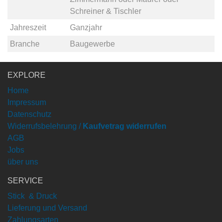
Schreiner & Tischler
Jahreszeit
Ganzjahr
Branche
Baugewerbe
EXPLORE
Home
Impressum
Datenschutz
Widerrufsbelehrung /
Kaufvetrag widerrufen
AGB
Jobs
über uns
SERVICE
Stick & Druck
Lieferung und Versand
Zahlungsarten