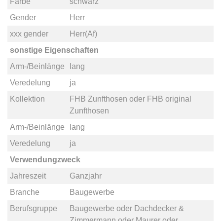
Farbe
schwarz
Gender
Herr
xxx gender
Herr(Af)
sonstige Eigenschaften
Arm-/Beinlänge
lang
Veredelung
ja
Kollektion
FHB Zunfthosen
oder
FHB original
Zunfthosen
Arm-/Beinlänge
lang
Veredelung
ja
Verwendungzweck
Jahreszeit
Ganzjahr
Branche
Baugewerbe
Berufsgruppe
Baugewerbe
oder
Dachdecker &
Zimmermann
oder
Maurer
oder