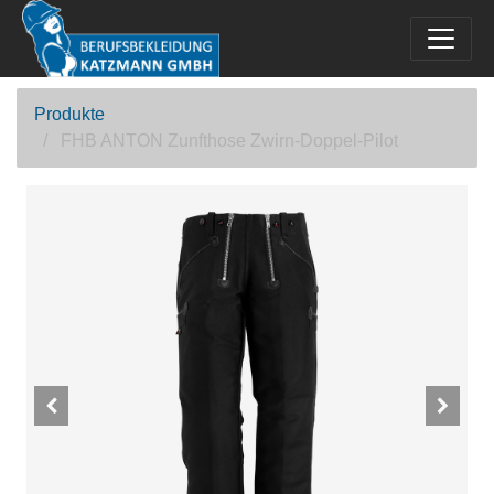
Produkte
FHB ANTON Zunfthose Zwirn-Doppel-Pilot