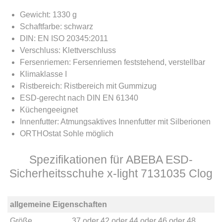
Gewicht: 1330 g
Schaftfarbe: schwarz
DIN: EN ISO 20345:2011
Verschluss: Klettverschluss
Fersenriemen: Fersenriemen feststehend, verstellbar
Klimaklasse I
Ristbereich: Ristbereich mit Gummizug
ESD-gerecht nach DIN EN 61340
Küchengeeignet
Innenfutter: Atmungsaktives Innenfutter mit Silberionen
ORTHOstat Sohle möglich
Spezifikationen für ABEBA ESD-
Sicherheitsschuhe x-light 7131035 Clog
allgemeine Eigenschaften
Größe
37
oder
42
oder
44
oder
46
oder
48