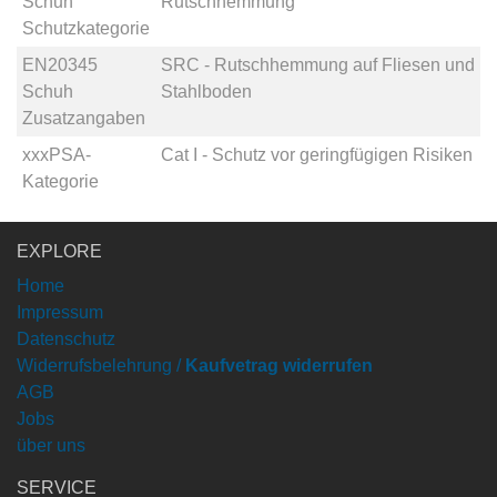
Schuh
Rutschhemmung
Schutzkategorie
EN20345
SRC - Rutschhemmung auf Fliesen und
Schuh
Stahlboden
Zusatzangaben
xxxPSA-
Cat I - Schutz vor geringfügigen Risiken
Kategorie
EXPLORE
Home
Impressum
Datenschutz
Widerrufsbelehrung /
Kaufvetrag widerrufen
AGB
Jobs
über uns
SERVICE