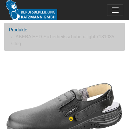
Produkte
ABEBA ESD-Sicherheitsschuhe x-light 7131035
Clog