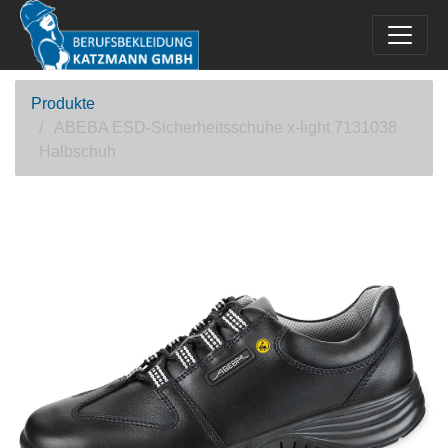
Produkte
ABEBA ESD-Sicherheitsschuhe x-light 7131038
Halbschuh