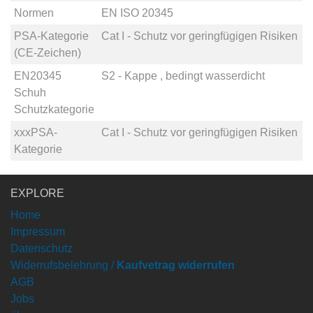
Normen
EN ISO 20345
PSA-Kategorie
Cat I - Schutz vor geringfügigen Risiken
(CE-Zeichen)
EN20345
S2 - Kappe , bedingt wasserdicht
Schuh
Schutzkategorie
xxxPSA-
Cat I - Schutz vor geringfügigen Risiken
Kategorie
EXPLORE
Home
Impressum
Datenschutz
Widerrufsbelehrung /
Kaufvetrag widerrufen
AGB
Jobs