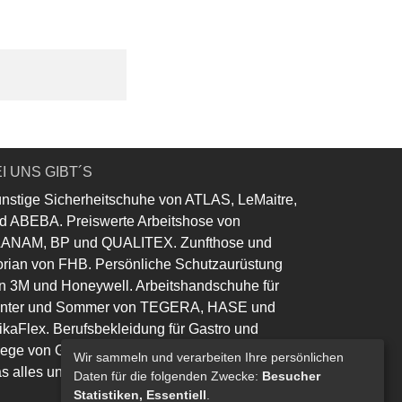
I UNS GIBT´S
nstige Sicherheitschuhe von ATLAS, LeMaitre,
d ABEBA. Preiswerte Arbeitshose von
ANAM, BP und QUALITEX. Zunfthose und
orian von FHB. Persönliche Schutzaurüstung
n 3M und Honeywell. Arbeitshandschuhe für
nter und Sommer von TEGERA, HASE und
ikaFlex. Berufsbekleidung für Gastro und
lege von Greiff und Leiber.
Wir sammeln und verarbeiten Ihre persönlichen
s alles und noch viel mehr......
Daten für die folgenden Zwecke:
Besucher
Statistiken, Essentiell
.