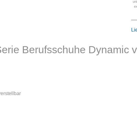
un
e
Li
 Serie Berufsschuhe Dynamic
erstellbar