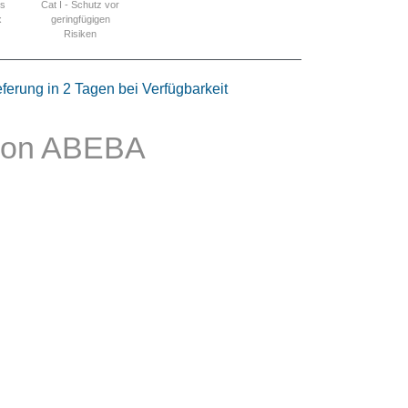
Cat I - Schutz vor
is
geringfügigen
x
Risiken
eferung in 2 Tagen bei Verfügbarkeit
 von ABEBA