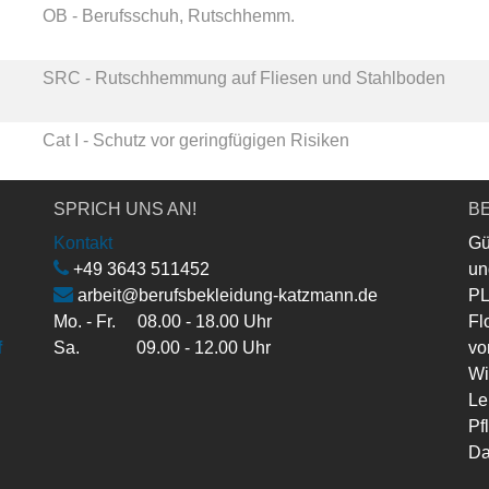
OB - Berufsschuh, Rutschhemm.
SRC - Rutschhemmung auf Fliesen und Stahlboden
Cat I - Schutz vor geringfügigen Risiken
SPRICH UNS AN!
BE
Kontakt
Gü
+49 3643 511452
un
arbeit@berufsbekleidung-katzmann.de
PL
Mo. - Fr. 08.00 - 18.00 Uhr
Fl
f
Sa. 09.00 - 12.00 Uhr
vo
Wi
Le
Pf
Da