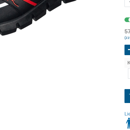
5
(zz
K
Li