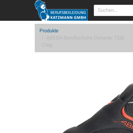
Produkte
ABEBA Berufsschuhe Dynamic 7332
Clog