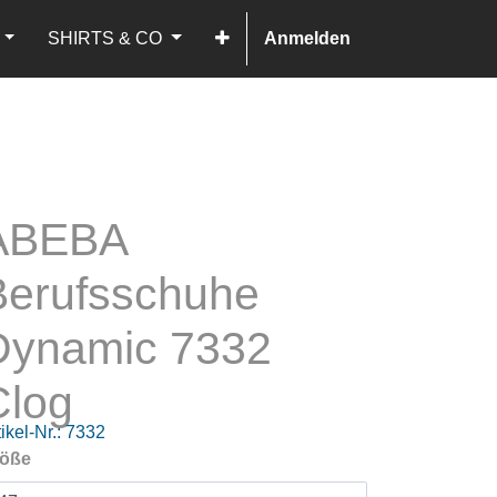
SHIRTS & CO
Anmelden
ABEBA
Berufsschuhe
Dynamic 7332
Clog
ikel-Nr.:
7332
öße