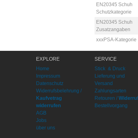
EN20345 Schuh
Schutzkategorie
EN20345 Schuh
Zusatzangaben
xxxPSA-Kategorie
EXPLORE
SERVICE
Home
Stick & Druck
Impressum
Lieferung und
Datenschutz
Versand
Widerrufsbelehrung /
Zahlungsarten
Kaufvetrag
Retouren /
Widerru
widerrufen
Bestellvorgang
AGB
Jobs
über uns