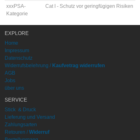
xxxPSA-
Cat I - Schutz vor geringfügigen Risiken
Kategorie
EXPLORE
Home
Impressum
Datenschutz
Widerrufsbelehrung /
Kaufvetrag widerrufen
AGB
Jobs
über uns
SERVICE
Stick & Druck
Lieferung und Versand
Zahlungsarten
Retouren /
Widerruf
Bestellvorgang