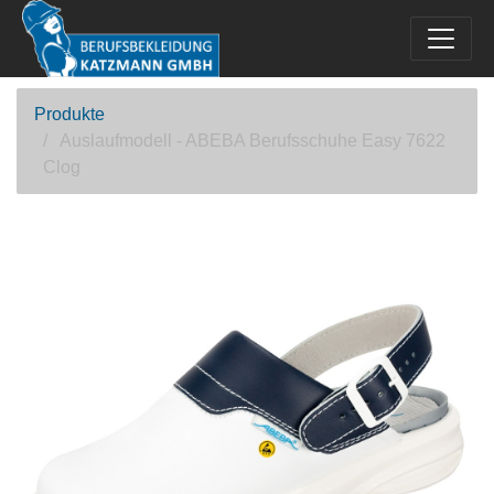
Produkte
Auslaufmodell - ABEBA Berufsschuhe Easy 7622
Clog