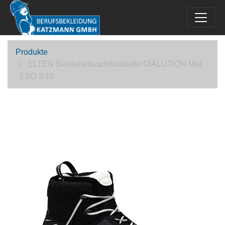
Produkte
ELTEN Sicherheitsschnürstiefel DIALUTION Mid
ESD S3S