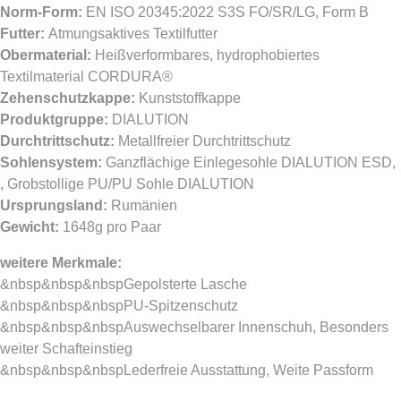
Norm-Form:
EN ISO 20345:2022 S3S FO/SR/LG, Form B
Futter:
Atmungsaktives Textilfutter
Obermaterial:
Heißverformbares, hydrophobiertes
Textilmaterial CORDURA®
Zehenschutzkappe:
Kunststoffkappe
Produktgruppe:
DIALUTION
Durchtrittschutz:
Metallfreier Durchtrittschutz
Sohlensystem:
Ganzflächige Einlegesohle DIALUTION ESD,
, Grobstollige PU/PU Sohle DIALUTION
Ursprungsland:
Rumänien
Gewicht:
1648g pro Paar
weitere Merkmale:
&nbsp&nbsp&nbspGepolsterte Lasche
&nbsp&nbsp&nbspPU-Spitzenschutz
&nbsp&nbsp&nbspAuswechselbarer Innenschuh, Besonders
weiter Schafteinstieg
&nbsp&nbsp&nbspLederfreie Ausstattung, Weite Passform