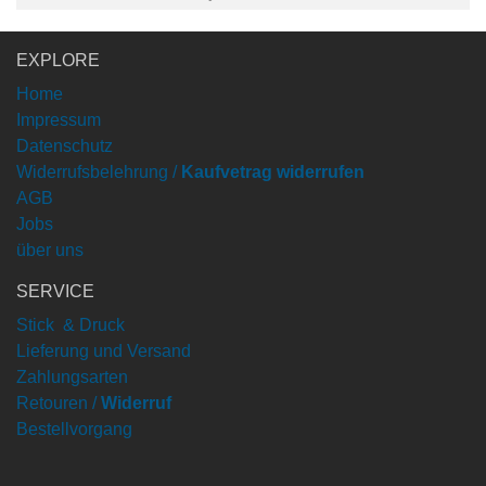
EXPLORE
Home
Impressum
Datenschutz
Widerrufsbelehrung /
Kaufvetrag widerrufen
AGB
Jobs
über uns
SERVICE
Stick & Druck
Lieferung und Versand
Zahlungsarten
Retouren /
Widerruf
Bestellvorgang