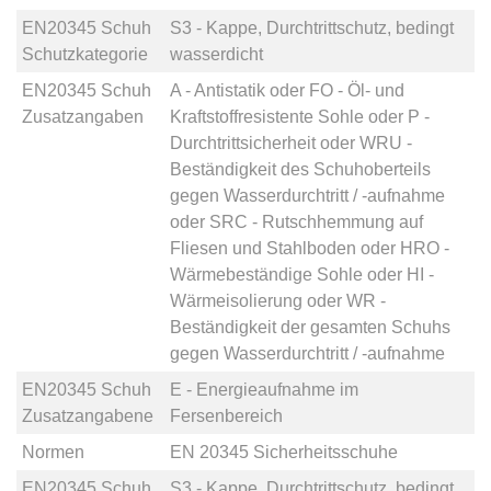
EN20345 Schuh
S3 - Kappe, Durchtrittschutz, bedingt
Schutzkategorie
wasserdicht
EN20345 Schuh
A - Antistatik
oder
FO - Öl- und
Zusatzangaben
Kraftstoffresistente Sohle
oder
P -
Durchtrittsicherheit
oder
WRU -
Beständigkeit des Schuhoberteils
gegen Wasserdurchtritt / -aufnahme
oder
SRC - Rutschhemmung auf
Fliesen und Stahlboden
oder
HRO -
Wärmebeständige Sohle
oder
HI -
Wärmeisolierung
oder
WR -
Beständigkeit der gesamten Schuhs
gegen Wasserdurchtritt / -aufnahme
EN20345 Schuh
E - Energieaufnahme im
Zusatzangabene
Fersenbereich
Normen
EN 20345 Sicherheitsschuhe
EN20345 Schuh
S3 - Kappe, Durchtrittschutz, bedingt