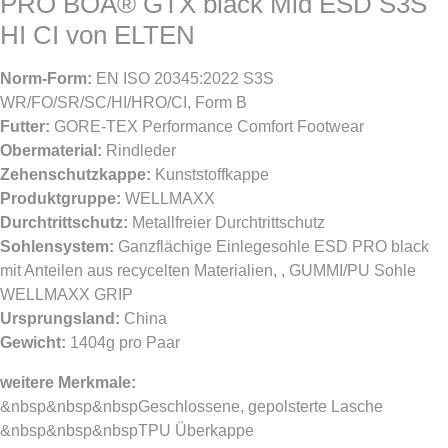
PRO BOA® GTX black Mid ESD S3S
HI CI von ELTEN
Norm-Form:
EN ISO 20345:2022 S3S
WR/FO/SR/SC/HI/HRO/CI, Form B
Futter:
GORE-TEX Performance Comfort Footwear
Obermaterial:
Rindleder
Zehenschutzkappe:
Kunststoffkappe
Produktgruppe:
WELLMAXX
Durchtrittschutz:
Metallfreier Durchtrittschutz
Sohlensystem:
Ganzflächige Einlegesohle ESD PRO black
mit Anteilen aus recycelten Materialien, , GUMMI/PU Sohle
WELLMAXX GRIP
Ursprungsland:
China
Gewicht:
1404g pro Paar
weitere Merkmale:
&nbsp&nbsp&nbspGeschlossene, gepolsterte Lasche
&nbsp&nbsp&nbspTPU Überkappe