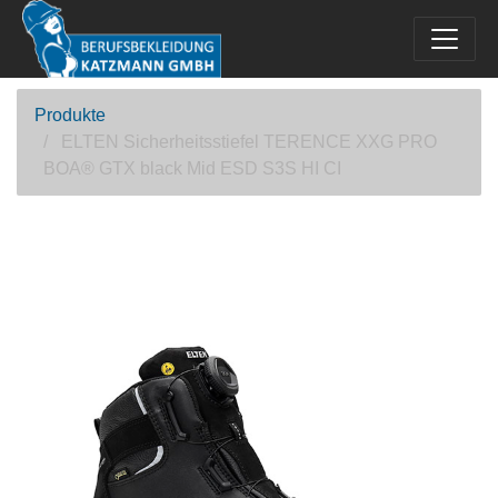
Produkte
ELTEN Sicherheitsstiefel TERENCE XXG PRO
BOA® GTX black Mid ESD S3S HI CI