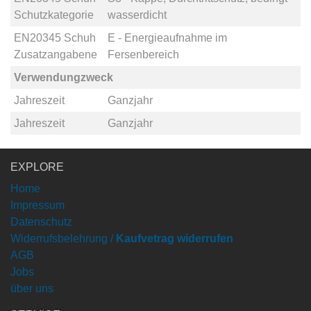
Schutzkategorie
wasserdicht
EN20345 Schuh
E - Energieaufnahme im
Zusatzangabene
Fersenbereich
Verwendungzweck
Jahreszeit
Ganzjahr
Jahreszeit
Ganzjahr
EXPLORE
Home
Impressum
Datenschutz
Widerrufsbelehrung /
Kaufvetrag widerrufen
AGB
Jobs
über uns