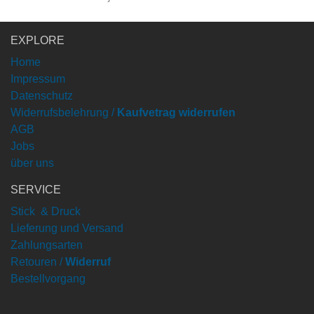
EXPLORE
Home
Impressum
Datenschutz
Widerrufsbelehrung /
Kaufvetrag widerrufen
AGB
Jobs
über uns
SERVICE
Stick & Druck
Lieferung und Versand
Zahlungsarten
Retouren /
Widerruf
Bestellvorgang