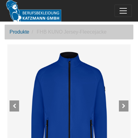
Produkte
FHB KUNO Jersey-Fleecejacke