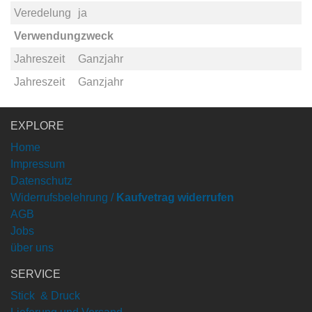
Veredelung
ja
Verwendungzweck
Jahreszeit
Ganzjahr
Jahreszeit
Ganzjahr
EXPLORE
Home
Impressum
Datenschutz
Widerrufsbelehrung /
Kaufvetrag widerrufen
AGB
Jobs
über uns
SERVICE
Stick & Druck