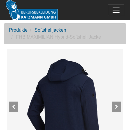
Produkte
Softshelljacken
FHB MAXIMILIAN Hybrid-Softshell Jacke