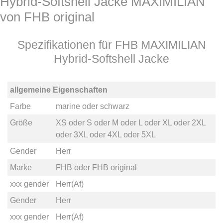
Hybrid-Softshell Jacke MAXIMILIAN
von FHB original
Spezifikationen für FHB MAXIMILIAN
Hybrid-Softshell Jacke
allgemeine Eigenschaften
Farbe
marine
oder
schwarz
Größe
XS
oder
S
oder
M
oder
L
oder
XL
oder
2XL
oder
3XL
oder
4XL
oder
5XL
Gender
Herr
Marke
FHB
oder
FHB original
xxx gender
Herr(Af)
Gender
Herr
xxx gender
Herr(Af)