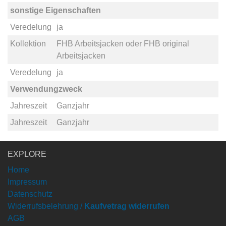
sonstige Eigenschaften
Veredelung
ja
Kollektion
FHB Arbeitsjacken
oder
FHB original
Arbeitsjacken
Veredelung
ja
Verwendungzweck
Jahreszeit
Ganzjahr
Jahreszeit
Ganzjahr
EXPLORE
Home
Impressum
Datenschutz
Widerrufsbelehrung /
Kaufvetrag widerrufen
AGB