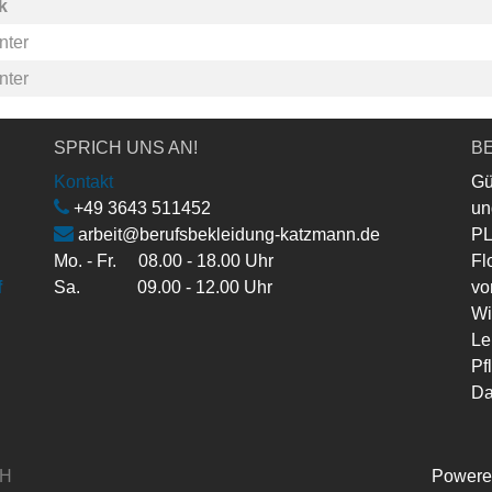
k
nter
nter
SPRICH UNS AN!
BE
Kontakt
Gü
+49 3643 511452
un
arbeit@berufsbekleidung-katzmann.de
PL
Mo. - Fr. 08.00 - 18.00 Uhr
Fl
f
Sa. 09.00 - 12.00 Uhr
vo
Wi
Le
Pf
Da
bH
Powere