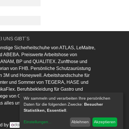
I UNS GIBT´S
nstige Sicherheitschuhe von ATLAS, LeMaitre,
d ABEBA. Preiswerte Arbeitshose von
ANAM, BP und QUALITEX. Zunfthose und
orian von FHB. Persönliche Schutzaurüstung
n 3M und Honeywell. Arbeitshandschuhe für
nter und Sommer von TEGERA, HASE und
ikaFlex. Berufsbekleidung für Gastro und
lege von Greiff und Leiber.
Wir sammeln und verarbeiten Ihre persönlichen
s alles und noch viel mehr......
Daten für die folgenden Zwecke:
Besucher
Statistiken, Essentiell
.
Einstellungen
...
Ablehnen
Akzeptieren
d by
- Die #1
Open-Source eCommerce