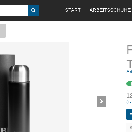
START
ARBEITSSCHUHE
Art
1
(zz
K