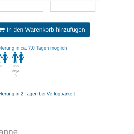
In den Warenkorb hinzufügen
eferung in ca. 7,0 Tagen möglich
is
unis
x
ex(A
f)
eferung in 2 Tagen bei Verfügbarkeit
kanne