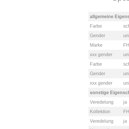
allgemeine Eigen
Farbe
sc
Gender
un
Marke
F
xxx gender
un
Farbe
sc
Gender
un
xxx gender
un
sonstige Eigensc
Veredelung
ja
Kollektion
FH
Veredelung
ja