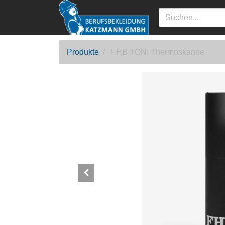
Produkte
FHB TONI Thermoskanne