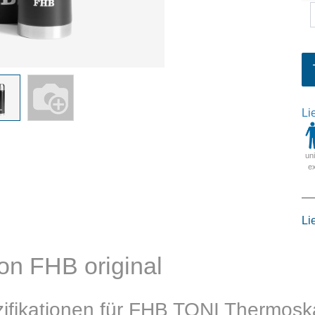
Li
un
e
Li
n FHB original
ifikationen für FHB TONI Thermos