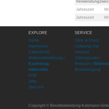
Verwendungzwec
Jahreszeit
Wi
Jahreszeit
Wi
EXPLORE
SERVICE
Home
Stick & Druck
Impressum
Lieferung und
Datenschutz
Versand
Widerrufsbelehrung /
Zahlungsarten
Kaufvetrag
Retouren /
Widerru
widerrufen
Bestellvorgang
AGB
Jobs
über uns
Copyright ©
Berufsbekleidung-Katzmann-Gm