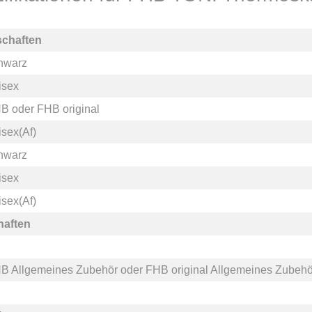
schaften
hwarz
isex
HB
oder
FHB original
isex(Af)
hwarz
isex
isex(Af)
haften
B Allgemeines Zubehör
oder
FHB original Allgemeines Zubehö