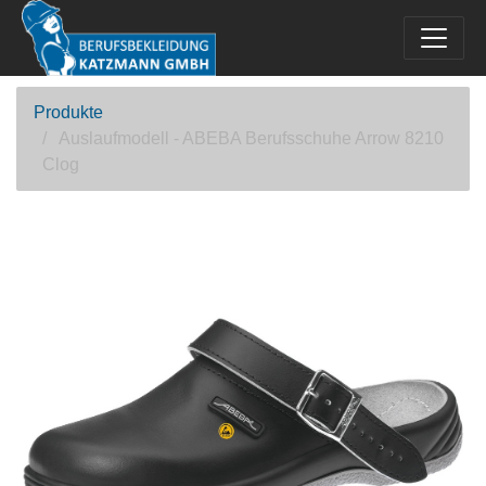
Produkte
Auslaufmodell - ABEBA Berufsschuhe Arrow 8210
Clog