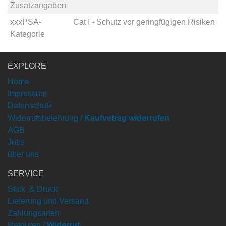
Zusatzangaben
xxxPSA-
Cat I - Schutz vor geringfügigen Risiken
Kategorie
EXPLORE
Home
Impressum
Datenschutz
Widerrufsbelehrung /
Kaufvetrag widerrufen
AGB
Jobs
über uns
SERVICE
Stick & Druck
Lieferung und Versand
Zahlungsarten
Retouren /
Widerruf