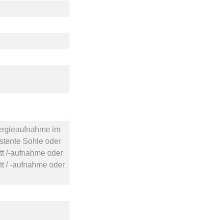
ergieaufnahme im
istente Sohle
oder
tt /-aufnahme
oder
t / -aufnahme
oder