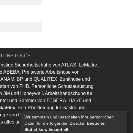
I UNS GIBT´S
nstige Sicherheitschuhe von ATLAS, LeMaitre,
d ABEBA. Preiswerte Arbeitshose von
ANAM, BP und QUALITEX. Zunfthose und
orian von FHB. Persönliche Schutzaurüstung
n 3M und Honeywell. Arbeitshandschuhe für
nter und Sommer von TEGERA, HASE und
ikaFlex. Berufsbekleidung für Gastro und
lege von Greiff und Leiber.
Wir sammeln und verarbeiten Ihre persönlichen
s alles und noch viel mehr......
Daten für die folgenden Zwecke:
Besucher
Statistiken, Essentiell
.