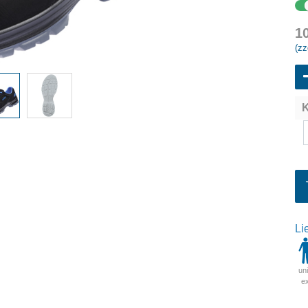
1
(zz
K
Li
un
e