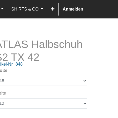
SHIRTS & CO
Anmelden
ATLAS Halbschuh
S2 TX 42
ikel-Nr.:
848
öße
ite