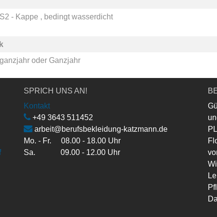
S2 - Kappe , bedingt wasserdicht
k
ganzjahr
oder
Ganzjahr
SPRICH UNS AN!
BE
Kontakt
Gü
+49 3643 511452
un
arbeit@berufsbekleidung-katzmann.de
PL
Mo. - Fr. 08.00 - 18.00 Uhr
Fl
f
Sa. 09.00 - 12.00 Uhr
vo
Wi
Le
Pf
Da