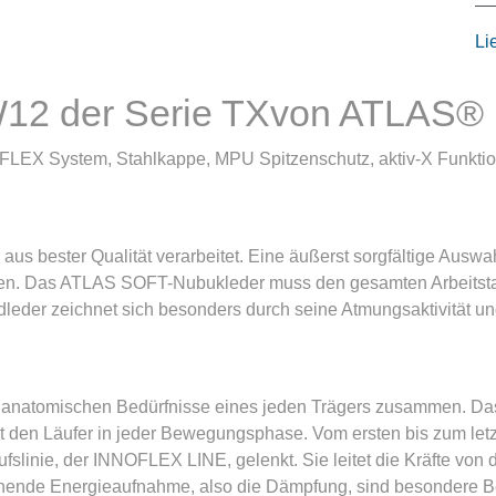
Li
W12 der Serie TXvon ATLAS®
X System, Stahlkappe, MPU Spitzenschutz, aktiv-X Funktions
s bester Qualität verarbeitet. Eine äußerst sorgfältige Auswah
den. Das ATLAS SOFT-Nubukleder muss den gesamten Arbeitst
ndleder zeichnet sich besonders durch seine Atmungsaktivität 
e anatomischen Bedürfnisse eines jeden Trägers zusammen. 
zt den Läufer in jeder Bewegungsphase. Vom ersten bis zum le
ufslinie, der INNOFLEX LINE, gelenkt. Sie leitet die Kräfte von d
sprechende Energieaufnahme, also die Dämpfung, sind besondere