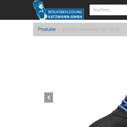
Produkte
ATLAS Halbschuh S2 TX 42