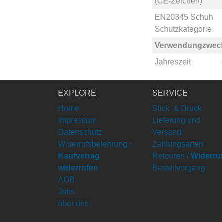
(CE-Zeichen)
EN20345 Schuh
Schutzkategorie
Verwendungzwec
Jahreszeit
EXPLORE
SERVICE
Home
Stick & Druck
Impressum
Lieferung und
Datenschutz
Versand
Widerrufsbelehrung /
Zahlungsarten
Kaufvetrag
Retouren /
Widerru
widerrufen
Bestellvorgang
AGB
Jobs
über uns