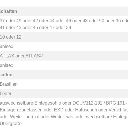
schaften
37
oder
49
oder
42
oder
44
oder
46
oder
48
oder
50
oder
36
od
41
oder
43
oder
45
oder
47
oder
39
10
oder
12
unisex
ATLAS
oder
ATLAS®
unisex
haften
Brasilien
Leder
auswechselbare Einlegesohle
oder
DGUV112-192 / BRG 191 - z
Einlagen zugelassen
oder
ESD
oder
Halbschuh
oder
Verschlu
oder
Weite - normal
oder
Weite - weit
oder
wechselbare Einleg
Übergröße