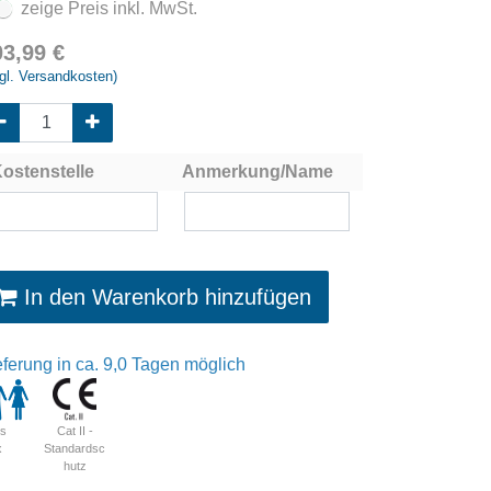
zeige Preis inkl. MwSt.
03,99
€
gl. Versandkosten)
ostenstelle
Anmerkung/Name
In den Warenkorb hinzufügen
eferung in ca. 9,0 Tagen möglich
Cat II -
is
Standardsc
x
hutz