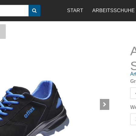
START
ARBEITSSCHUHE
Art
Gr
We