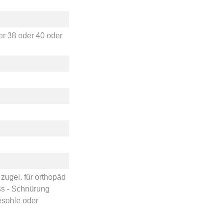
er
38
oder
40
oder
ugel. für orthopäd
ss - Schnürung
esohle
oder