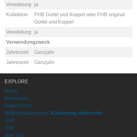
Veredelung
ja
Kollektion
FHB Gürtel und Koppel
oder
FHB original
Gürtel und Koppel
Veredelung
ja
Verwendungzweck
Jahreszeit
Ganzjahr
Jahreszeit
Ganzjahr
EXPLORE
Home
Impressum
Datenschutz
Widerrufsbelehrung /
Kaufvetrag widerrufen
AGB
Jobs
über uns