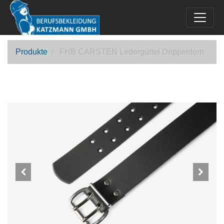
Produkte
FHB CARSTEN Ledergürtel Doppeldorn