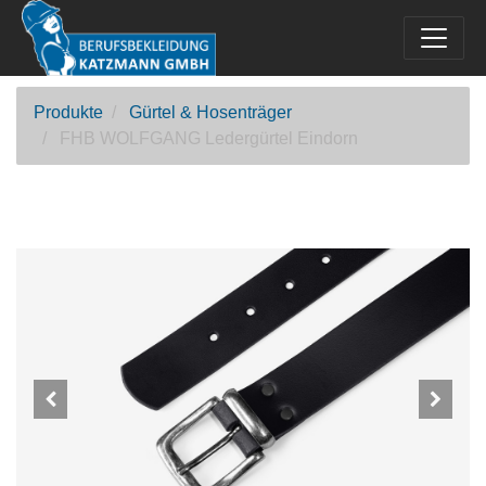
Produkte
Gürtel & Hosenträger
FHB WOLFGANG Ledergürtel Eindorn