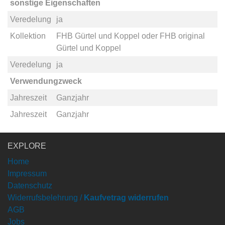
sonstige Eigenschaften
Veredelung
ja
Kollektion
FHB Gürtel und Koppel
oder
FHB original
Gürtel und Koppel
Veredelung
ja
Verwendungzweck
Jahreszeit
Ganzjahr
Jahreszeit
Ganzjahr
EXPLORE
Home
Impressum
Datenschutz
Widerrufsbelehrung /
Kaufvetrag widerrufen
AGB
Jobs