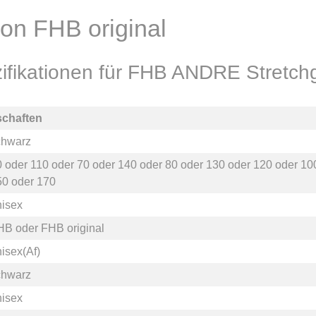
on FHB original
ifikationen für FHB ANDRE Stretchg
schaften
chwarz
0
oder
110
oder
70
oder
140
oder
80
oder
130
oder
120
oder
10
50
oder
170
nisex
HB
oder
FHB original
isex(Af)
chwarz
nisex