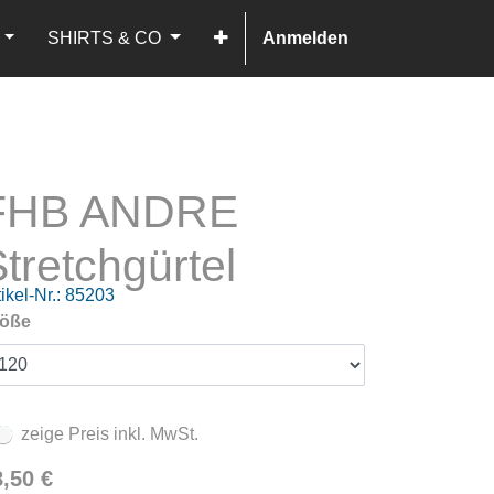
SHIRTS & CO
Anmelden
FHB ANDRE
tretchgürtel
ikel-Nr.:
85203
öße
zeige Preis inkl. MwSt.
8,50
€