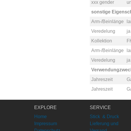
xxx gender
un
sonstige Eigensc
Arm-/Beinlänge
l
Veredelung
ja
Kollektion
F
Arm-/Beinlänge
l
Veredelung
ja
Verwendungzwec
Jahreszeit
G
Jahreszeit
G
EXPLORE
SERVICE
Home
Stick & Druck
Impressum
Lieferung und
Datenschutz
Versand