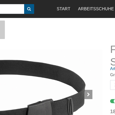
START
ARBEITSSCHUHE
S
Art
Gr
1