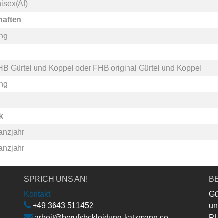
isex(Af)
haften
ang
HB Gürtel und Koppel
oder
FHB original Gürtel und Koppel
ang
k
anzjahr
anzjahr
SPRICH UNS AN!
BE
Kontakt
Gü
+49 3643 511452
un
arbeit@berufsbekleidung-katzmann.de
PL