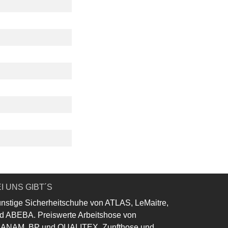
I UNS GIBT´S
nstige Sicherheitschuhe von ATLAS, LeMaitre,
d ABEBA. Preiswerte Arbeitshose von
ANAM, BP und QUALITEX. Zunfthose und