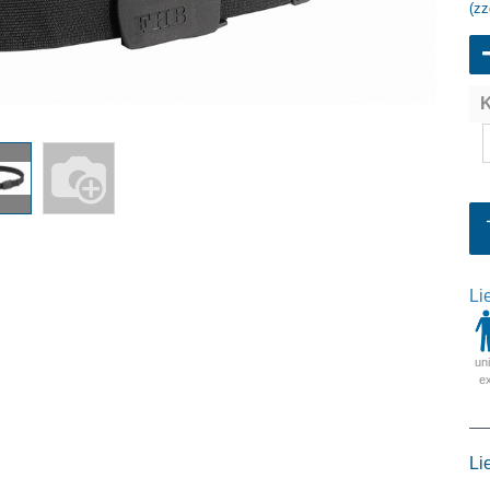
(zz
K
Li
un
e
Li