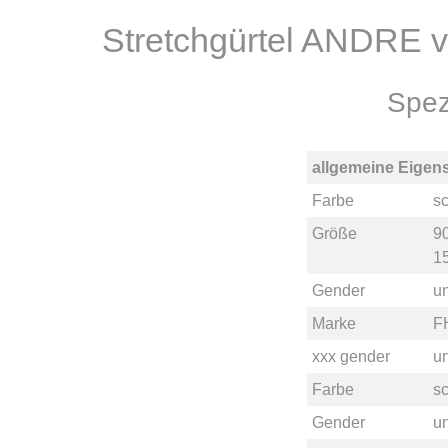
Stretchgürtel ANDRE v
Spez
allgemeine Eigen
Farbe
s
Größe
9
1
Gender
u
Marke
F
xxx gender
un
Farbe
s
Gender
u