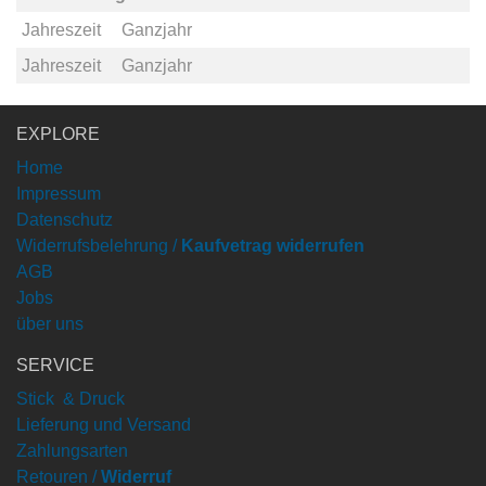
Jahreszeit
Ganzjahr
Jahreszeit
Ganzjahr
EXPLORE
Home
Impressum
Datenschutz
Widerrufsbelehrung /
Kaufvetrag widerrufen
AGB
Jobs
über uns
SERVICE
Stick & Druck
Lieferung und Versand
Zahlungsarten
Retouren /
Widerruf