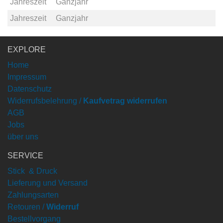
Jahreszeit
Ganzjahr
Jahreszeit
Ganzjahr
EXPLORE
Home
Impressum
Datenschutz
Widerrufsbelehrung /
Kaufvetrag widerrufen
AGB
Jobs
über uns
SERVICE
Stick & Druck
Lieferung und Versand
Zahlungsarten
Retouren /
Widerruf
Bestellvorgang