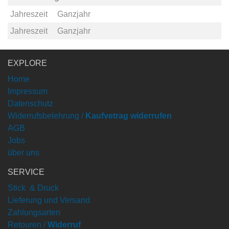
Jahreszeit
Ganzjahr
Jahreszeit
Ganzjahr
EXPLORE
Home
Impressum
Datenschutz
Widerrufsbelehrung /
Kaufvetrag widerrufen
AGB
Jobs
über uns
SERVICE
Stick & Druck
Lieferung und Versand
Zahlungsarten
Retouren /
Widerruf