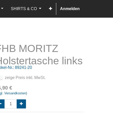
SHIRTS & CO
Anmelden
FHB MORITZ
olstertasche links
ikel-Nr.:
89241-20
zeige Preis inkl. MwSt.
5,90
€
gl. Versandkosten)