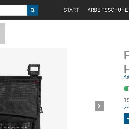
START
ARBEITSSCHUHE
H
Art
1
(zz