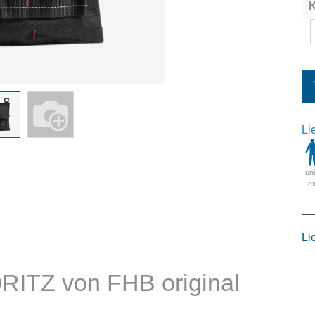
K
Li
un
e
Li
ORITZ von FHB original