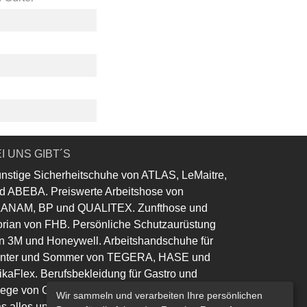
I UNS GIBT´S
nstige Sicherheitschuhe von ATLAS, LeMaitre,
d ABEBA. Preiswerte Arbeitshose von
ANAM, BP und QUALITEX. Zunfthose und
orian von FHB. Persönliche Schutzaurüstung
n 3M und Honeywell. Arbeitshandschuhe für
nter und Sommer von TEGERA, HASE und
ikaFlex. Berufsbekleidung für Gastro und
lege von Greiff und Leiber.
Wir sammeln und verarbeiten Ihre persönlichen
s alles und noch viel mehr......