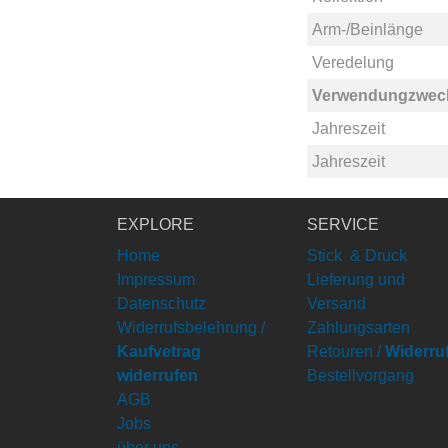
Arm-/Beinlänge
Veredelung
Verwendungzwec
Jahreszeit
Jahreszeit
EXPLORE
SERVICE
Home
Stick & Druck
Impressum
Lieferung und
Datenschutz
Versand
Widerrufsbelehrung /
Zahlungsarten
Kaufvetrag
Retouren /
Widerru
widerrufen
Bestellvorgang
AGB
Jobs
über uns