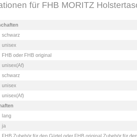
kationen für FHB MORITZ Holstertasc
schaften
schwarz
unisex
FHB
oder
FHB original
unisex(Af)
schwarz
unisex
unisex(Af)
haften
lang
ja
FHB Zubehör für den Gürtel
oder
FHB original Zubehör für den