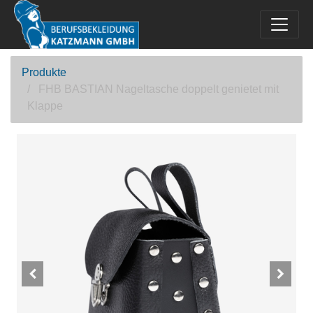
Produkte
FHB BASTIAN Nageltasche doppelt genietet mit
Klappe