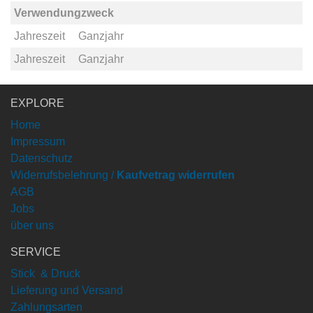
Verwendungzweck
Jahreszeit
Ganzjahr
Jahreszeit
Ganzjahr
EXPLORE
Home
Impressum
Datenschutz
Widerrufsbelehrung /
Kaufvetrag widerrufen
AGB
Jobs
über uns
SERVICE
Stick & Druck
Lieferung und Versand
Zahlungsarten